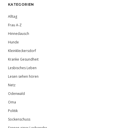
Sidebar
KATEGORIEN
Alltag
Frau A-Z
Hinnedausch
Hunde
Kleinkleckersdorf
Kranke Gesundheit
Lesbisches Leben
Lesen sehen hören
Netz
Odenwald
Oma
Politik
Sockenschuss
Szenen einer Lesbenehe