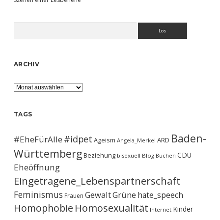
Suchen
ARCHIV
Archiv
TAGS
Baden-
#idpet
#EheFürAlle
Ageism
ARD
Angela_Merkel
Württemberg
CDU
Beziehung
bisexuell
Blog
Buchen
Eheöffnung
Eingetragene_Lebenspartnerschaft
Feminismus
Gewalt
Grüne
hate_speech
Frauen
Homophobie
Homosexualität
Kinder
Internet