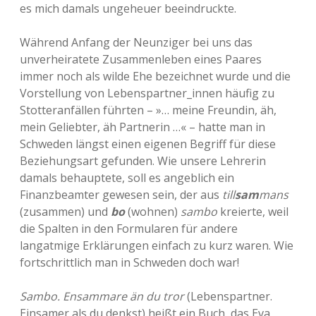
es mich damals ungeheuer beeindruckte.
Während Anfang der Neunziger bei uns das
unverheiratete Zusammenleben eines Paares
immer noch als wilde Ehe bezeichnet wurde und die
Vorstellung von Lebenspartner_innen häufig zu
Stotteranfällen führten – »… meine Freundin, äh,
mein Geliebter, äh Partnerin …« – hatte man in
Schweden längst einen eigenen Begriff für diese
Beziehungsart gefunden. Wie unsere Lehrerin
damals behauptete, soll es angeblich ein
Finanzbeamter gewesen sein, der aus
till
sam
mans
(zusammen) und
bo
(wohnen)
sambo
kreierte, weil
die Spalten in den Formularen für andere
langatmige Erklärungen einfach zu kurz waren. Wie
fortschrittlich man in Schweden doch war!
Sambo. Ensammare än du tror
(Lebenspartner.
Einsamer als du denkst) heißt ein Buch, das Eva