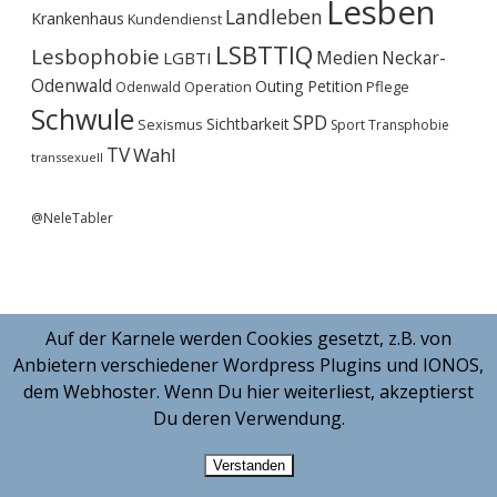
Lesben
Landleben
Krankenhaus
Kundendienst
LSBTTIQ
Lesbophobie
Medien
Neckar-
LGBTI
Odenwald
Outing
Petition
Operation
Pflege
Odenwald
Schwule
SPD
Sichtbarkeit
Sexismus
Sport
Transphobie
TV
Wahl
transsexuell
@NeleTabler
Auf der Karnele werden Cookies gesetzt, z.B. von
Anbietern verschiedener Wordpress Plugins und IONOS,
dem Webhoster. Wenn Du hier weiterliest, akzeptierst
Du deren Verwendung.
Verstanden
MORNING WORDPRESS THEME
BY COMPETE THEMES.