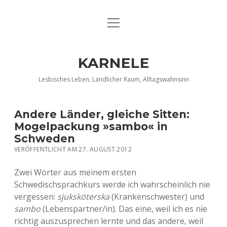
Menü
DATENSCHUTZERKLÄRUNG
öffnen
IMPRESSUM
KARNELE
INFO KARNELE
Lesbisches Leben, Ländlicher Raum, Alltagswahnsinn
KONTAKT
Andere Länder, gleiche Sitten:
Mogelpackung »sambo« in
Schweden
VERÖFFENTLICHT AM 27. AUGUST 2012
Zwei Wörter aus meinem ersten
Schwedischsprachkurs werde ich wahrscheinlich nie
vergessen:
sjuksköterska
(Krankenschwester) und
sambo
(Lebenspartner/in). Das eine, weil ich es nie
richtig auszusprechen lernte und das andere, weil