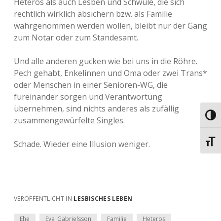
Heteros als auch Lesben und Schwule, die sich
rechtlich wirklich absichern bzw. als Familie
wahrgenommen werden wollen, bleibt nur der Gang
zum Notar oder zum Standesamt.
Und alle anderen gucken wie bei uns in die Röhre.
Pech gehabt, Enkelinnen und Oma oder zwei Trans*
oder Menschen in einer Senioren-WG, die
füreinander sorgen und Verantwortung
übernehmen, sind nichts anderes als zufällig
Umsch
zusammengewürfelte Singles.
Schri
Schade. Wieder eine Illusion weniger.
VERÖFFENTLICHT IN
LESBISCHES LEBEN
Ehe
Eva_Gabrielsson
Familie
Heteros