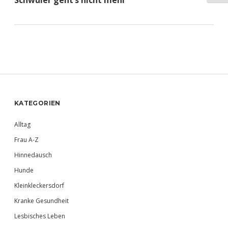
Schwuler geht’s nicht mehr
Sidebar
KATEGORIEN
Alltag
Frau A-Z
Hinnedausch
Hunde
Kleinkleckersdorf
Kranke Gesundheit
Lesbisches Leben