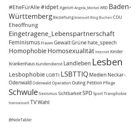
Baden-
#idpet
#EheFürAlle
Ageism
ARD
Angela_Merkel
Württemberg
CDU
Beziehung
bisexuell
Blog
Buchen
Eheöffnung
Eingetragene_Lebenspartnerschaft
Feminismus
Gewalt
Grüne
hate_speech
Frauen
Homophobie
Homosexualität
Kinder
Internet
Lesben
Landleben
Krankenhaus
Kundendienst
LSBTTIQ
Lesbophobie
Medien
Neckar-
LGBTI
Odenwald
Outing
Petition
Operation
Pflege
Odenwald
Schwule
SPD
Sichtbarkeit
Sexismus
Sport
Transphobie
TV
Wahl
transsexuell
@NeleTabler