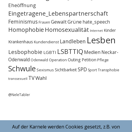
Eheöffnung
Eingetragene_Lebenspartnerschaft
Feminismus
Gewalt
Grüne
hate_speech
Frauen
Homophobie
Homosexualität
Kinder
Internet
Lesben
Landleben
Krankenhaus
Kundendienst
LSBTTIQ
Lesbophobie
Medien
Neckar-
LGBTI
Odenwald
Outing
Petition
Operation
Pflege
Odenwald
Schwule
SPD
Sichtbarkeit
Sexismus
Sport
Transphobie
TV
Wahl
transsexuell
@NeleTabler
Auf der Karnele werden Cookies gesetzt, z.B. von