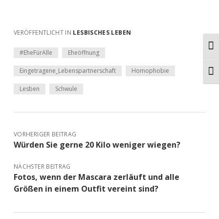
VERÖFFENTLICHT IN
LESBISCHES LEBEN
Ums
#EheFürAlle
Eheöffnung
Eingetragene_Lebenspartnerschaft
Homophobie
Schr
Lesben
Schwule
VORHERIGER BEITRAG
Würden Sie gerne 20 Kilo weniger wiegen?
NÄCHSTER BEITRAG
Fotos, wenn der Mascara zerläuft und alle
Größen in einem Outfit vereint sind?