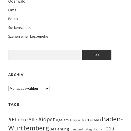
Odenwald
Oma
Politik
Sockenschuss
Szenen einer Lesbenehe
Suchen
ARCHIV
Archiv
TAGS
Baden-
#idpet
#EheFürAlle
Ageism
ARD
Angela_Merkel
Württemberg
CDU
Beziehung
bisexuell
Blog
Buchen