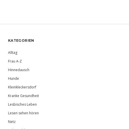
Sidebar
KATEGORIEN
Alltag
Frau A-Z
Hinnedausch
Hunde
Kleinkleckersdorf
Kranke Gesundheit
Lesbisches Leben
Lesen sehen hören
Netz