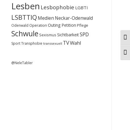
Lesben
Lesbophobie
LGBTI
LSBTTIQ
Medien
Neckar-Odenwald
Outing
Petition
Operation
Pflege
Odenwald
Schwule
SPD
Sichtbarkeit
Sexismus
Ums
TV
Wahl
Sport
Transphobie
transsexuell
Schr
@NeleTabler