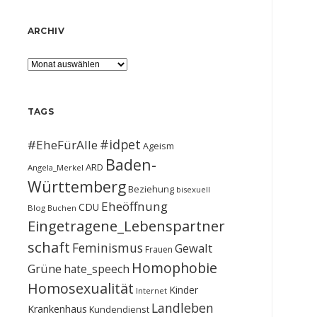
ARCHIV
Archiv
TAGS
#idpet
#EheFürAlle
Ageism
Baden-
ARD
Angela_Merkel
Württemberg
Beziehung
bisexuell
Eheöffnung
CDU
Blog
Buchen
Eingetragene_Lebenspartner
schaft
Feminismus
Gewalt
Frauen
Homophobie
Grüne
hate_speech
Homosexualität
Kinder
Internet
Landleben
Krankenhaus
Kundendienst