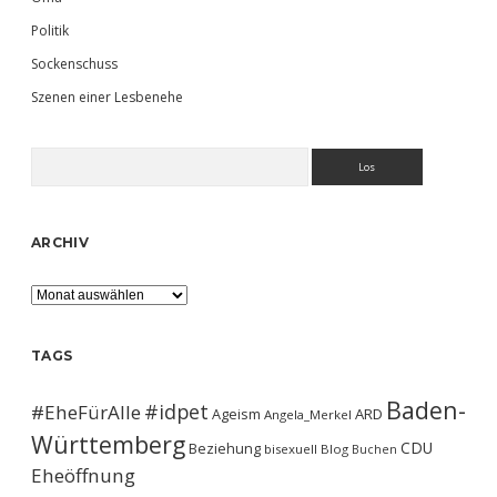
Politik
Sockenschuss
Szenen einer Lesbenehe
Suchen
ARCHIV
Archiv
TAGS
Baden-
#idpet
#EheFürAlle
Ageism
ARD
Angela_Merkel
Württemberg
CDU
Beziehung
bisexuell
Blog
Buchen
Eheöffnung