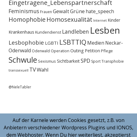
Eingetragene_Lebenspartnerschaft
Feminismus
Gewalt
Grüne
hate_speech
Frauen
Homophobie
Homosexualität
Kinder
Internet
Lesben
Landleben
Krankenhaus
Kundendienst
LSBTTIQ
Lesbophobie
Medien
Neckar-
LGBTI
Odenwald
Outing
Petition
Operation
Pflege
Odenwald
Schwule
SPD
Sichtbarkeit
Sexismus
Sport
Transphobie
TV
Wahl
transsexuell
@NeleTabler
Auf der Karnele werden Cookies gesetzt, z.B. von
Anbietern verschiedener Wordpress Plugins und IONOS,
dem Webhoster. Wenn Du hier weiterliest, akzeptierst