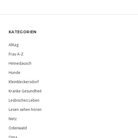
Sidebar
KATEGORIEN
Alltag
Frau A-Z
Hinnedausch
Hunde
Kleinkleckersdorf
Kranke Gesundheit
Lesbisches Leben
Lesen sehen hören
Netz
Odenwald
Oma