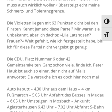
muss auch wirklich wollen« übersteigt echt meine
Schmerz- und Toleranzgrenze.
Umsch
Die Violetten liegen mit 63 Punkten dicht bei den
Piraten. Kennt jemand diese Partei? Mir waren sie
unbekannt, aber ich dachte: »Lila Latzhosen?
Schri
Frauen?« Weit gefehlt, wie ich festgestellt habe, bin
ich für diese Partei nicht vergeistigt genug.
Die CDU, Platz Nummer 6 oder 42
Gemeinsamkeiten. Ganz schön viele, finde ich. Peter
Hauk ist auch so einer, der nicht auf Mails
antwortet. Da versuche ich es doch hier noch mal:
Auto kaputt – 4.30 Uhr aus dem Haus – 4 km
Fußmarsch – 5.05 Uhr Abfahrt des Busses in Mudau
– 6.05 Uhr Umsteigen in Mosbach – Ankunft
Aglasterhausen 6.43 Uhr – 7.02 Uhr Abfahrt S-Bahn