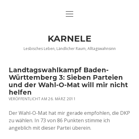
Menü
DATENSCHUTZERKLÄRUNG
öffnen
IMPRESSUM
KARNELE
INFO KARNELE
Lesbisches Leben, Ländlicher Raum, Alltagswahnsinn
KONTAKT
Landtagswahlkampf Baden-
Württemberg 3: Sieben Parteien
und der Wahl-O-Mat will mir nicht
helfen
VERÖFFENTLICHT AM 26. MÄRZ 2011
Der Wahl-O-Mat hat mir gerade empfohlen, die DKP
zu wählen. In 73 von 86 Punkten stimme ich
angeblich mit dieser Partei überein.