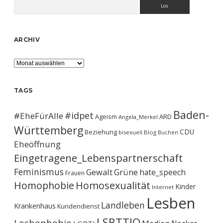
Suchen
ARCHIV
Archiv
TAGS
Baden-
#idpet
#EheFürAlle
Ageism
ARD
Angela_Merkel
Württemberg
CDU
Beziehung
bisexuell
Blog
Buchen
Eheöffnung
Eingetragene_Lebenspartnerschaft
Feminismus
Gewalt
Grüne
hate_speech
Frauen
Homophobie
Homosexualität
Kinder
Internet
Lesben
Landleben
Krankenhaus
Kundendienst
LSBTTIQ
Lesbophobie