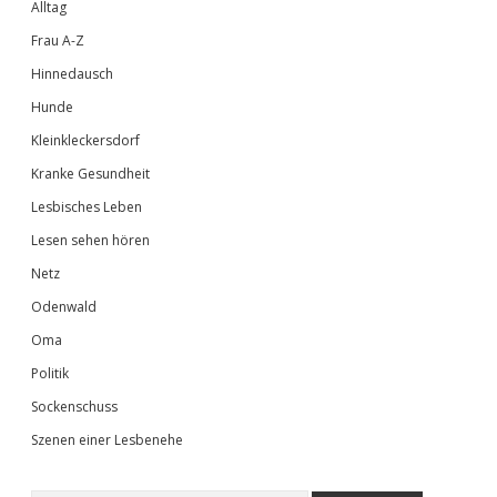
Alltag
Frau A-Z
Hinnedausch
Hunde
Kleinkleckersdorf
Kranke Gesundheit
Lesbisches Leben
Lesen sehen hören
Netz
Odenwald
Oma
Politik
Sockenschuss
Szenen einer Lesbenehe