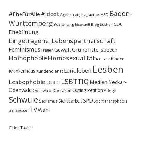
Baden-
#idpet
#EheFürAlle
Ageism
ARD
Angela_Merkel
Württemberg
CDU
Beziehung
bisexuell
Blog
Buchen
Eheöffnung
Eingetragene_Lebenspartnerschaft
Feminismus
Gewalt
Grüne
hate_speech
Frauen
Homophobie
Homosexualität
Kinder
Internet
Lesben
Landleben
Krankenhaus
Kundendienst
LSBTTIQ
Lesbophobie
Medien
Neckar-
LGBTI
Odenwald
Outing
Petition
Operation
Pflege
Odenwald
Schwule
SPD
Sichtbarkeit
Sexismus
Sport
Transphobie
TV
Wahl
transsexuell
@NeleTabler