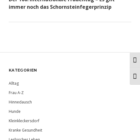
immer noch das Schornsteinfegerprinzip
Ums
Sidebar
KATEGORIEN
Schr
Alltag
Frau A-Z
Hinnedausch
Hunde
Kleinkleckersdorf
Kranke Gesundheit
Lesbisches Leben