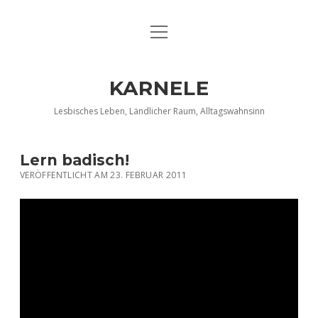
Menü
DATENSCHUTZERKLÄRUNG
öffnen
IMPRESSUM
KARNELE
INFO KARNELE
Lesbisches Leben, Ländlicher Raum, Alltagswahnsinn
KONTAKT
Lern badisch!
VERÖFFENTLICHT AM 23. FEBRUAR 2011