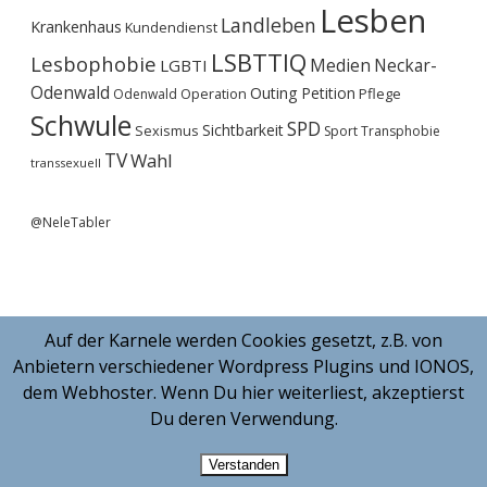
Lesben
Landleben
Krankenhaus
Kundendienst
LSBTTIQ
Lesbophobie
Medien
Neckar-
LGBTI
Odenwald
Outing
Petition
Operation
Pflege
Odenwald
Schwule
SPD
Sichtbarkeit
Sexismus
Sport
Transphobie
TV
Wahl
transsexuell
@NeleTabler
Auf der Karnele werden Cookies gesetzt, z.B. von
Anbietern verschiedener Wordpress Plugins und IONOS,
dem Webhoster. Wenn Du hier weiterliest, akzeptierst
Du deren Verwendung.
Verstanden