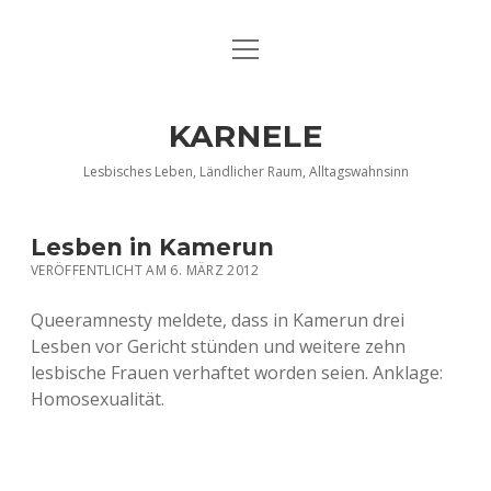
Menü
DATENSCHUTZERKLÄRUNG
öffnen
IMPRESSUM
KARNELE
INFO KARNELE
Lesbisches Leben, Ländlicher Raum, Alltagswahnsinn
KONTAKT
Lesben in Kamerun
VERÖFFENTLICHT AM 6. MÄRZ 2012
Queeramnesty meldete, dass in Kamerun drei
Lesben vor Gericht stünden und weitere zehn
lesbische Frauen verhaftet worden seien. Anklage:
Homosexualität.