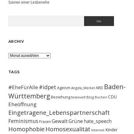
Szenen einer Lesbenehe
Suchen
ARCHIV
Archiv
TAGS
Baden-
#idpet
#EheFürAlle
Ageism
ARD
Angela_Merkel
Württemberg
CDU
Beziehung
bisexuell
Blog
Buchen
Eheöffnung
Eingetragene_Lebenspartnerschaft
Feminismus
Gewalt
Grüne
hate_speech
Frauen
Homophobie
Homosexualität
Kinder
Internet