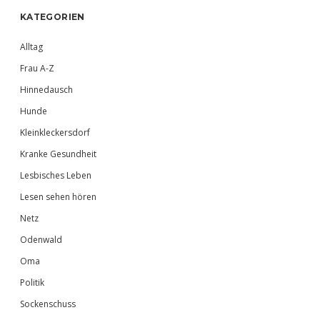
Sidebar
KATEGORIEN
Alltag
Frau A-Z
Hinnedausch
Hunde
Kleinkleckersdorf
Kranke Gesundheit
Lesbisches Leben
Lesen sehen hören
Netz
Odenwald
Oma
Politik
Sockenschuss