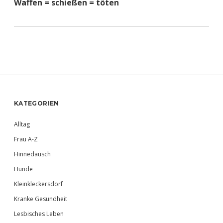
Waffen = schießen = töten
Sidebar
KATEGORIEN
Alltag
Frau A-Z
Hinnedausch
Hunde
Kleinkleckersdorf
Kranke Gesundheit
Lesbisches Leben