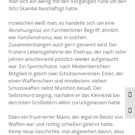
man sich ein wenig mit den Vorgängen rund um den
NSU
Skandal beschäftigt hatte.
Inzwischen weiß man, es handelte sich um eine
Beziehungstat
, ein fürchterlicher Begriff, ähnlich
wie
Familiendrama
, was in solchen
Zusammenhängen auch gern genannt wird. Der
frühere Lebensgefährte der Ehefrau, der nach zehn
Jahren anscheinend plötzlich wieder aufgetaucht
war. Ein Sportschütze, nach Medienberichten
Mitglied in gleich zwei Schützenvereinen. Einer, der
einen Waffenschein und mindestens sieben
Schusswaffen nebst Munition besaß. Der
Selbstmord beging, nachdem er das Kleinkind bei
Ums
den toten Großeltern allein zurückgelassen hatte.
Schr
Eben ein frustrierter Mann, der legal im Besitz von
Waffen war und richtig schießen gelernt hatte.
Keine neue Geschichte, mal abgesehen davon, dass