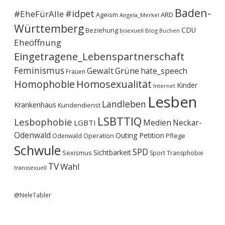
Baden-
#idpet
#EheFürAlle
Ageism
ARD
Angela_Merkel
Württemberg
CDU
Beziehung
bisexuell
Blog
Buchen
Eheöffnung
Eingetragene_Lebenspartnerschaft
Feminismus
Gewalt
Grüne
hate_speech
Frauen
Homophobie
Homosexualität
Kinder
Internet
Lesben
Landleben
Krankenhaus
Kundendienst
LSBTTIQ
Lesbophobie
Medien
Neckar-
LGBTI
Odenwald
Outing
Petition
Operation
Pflege
Odenwald
Schwule
SPD
Sichtbarkeit
Sexismus
Sport
Transphobie
TV
Wahl
transsexuell
@NeleTabler