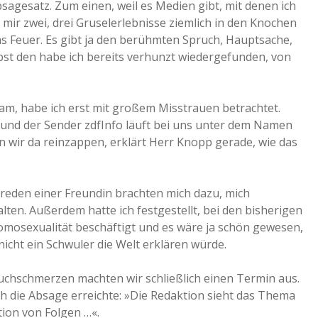
sagesatz. Zum einen, weil es Medien gibt, mit denen ich
 mir zwei, drei Gruselerlebnisse ziemlich in den Knochen
as Feuer. Es gibt ja den berühmten Spruch, Hauptsache,
lbst den habe ich bereits verhunzt wiedergefunden, von
kam, habe ich erst mit großem Misstrauen betrachtet.
und der Sender zdfInfo läuft bei uns unter dem Namen
n wir da reinzappen, erklärt Herr Knopp gerade, wie das
reden einer Freundin brachten mich dazu, mich
ten. Außerdem hatte ich festgestellt, bei den bisherigen
Homosexualität beschäftigt und es wäre ja schön gewesen,
cht ein Schwuler die Welt erklären würde.
auchschmerzen machten wir schließlich einen Termin aus.
ch die Absage erreichte: »Die Redaktion sieht das Thema
tion von Folgen …«.