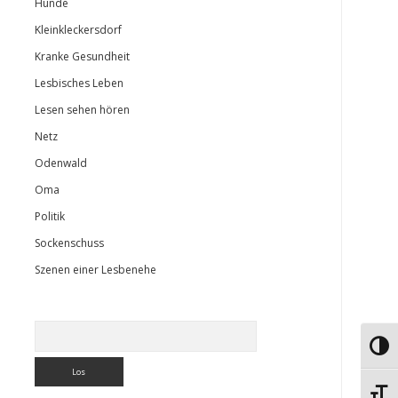
Hunde
Kleinkleckersdorf
Kranke Gesundheit
Lesbisches Leben
Lesen sehen hören
Netz
Odenwald
Oma
Politik
Sockenschuss
Szenen einer Lesbenehe
Suchen
Umsch
Schri