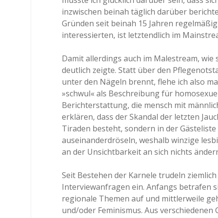
müsste ich glücklich darüber sein, dass sic
inzwischen beinah täglich darüber bericht
Gründen seit beinah 15 Jahren regelmäßig
interessierten, ist letztendlich im Mains
Damit allerdings auch im Malestream, wie 
deutlich zeigte. Statt über den Pflegenots
unter den Nägeln brennt, flehe ich also ma
»schwul« als Beschreibung für homosexuel
Berichterstattung, die mensch mit männlich
erklären, dass der Skandal der letzten Ja
Tiraden besteht, sondern in der Gästelist
auseinanderdröseln, weshalb winzige lesbi
an der Unsichtbarkeit an sich nichts änder
Seit Bestehen der Karnele trudeln ziemlic
Interviewanfragen ein. Anfangs betrafen s
regionale Themen auf und mittlerweile geh
und/oder Feminismus. Aus verschiedenen Gr