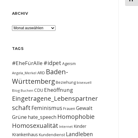
ARCHIV
Archiv
TAGS
#idpet
#EheFürAlle
Ageism
Baden-
ARD
Angela_Merkel
Württemberg
Beziehung
bisexuell
Eheöffnung
CDU
Blog
Buchen
Eingetragene_Lebenspartner
schaft
Feminismus
Gewalt
Frauen
Homophobie
Grüne
hate_speech
Homosexualität
Kinder
Internet
Landleben
Krankenhaus
Kundendienst