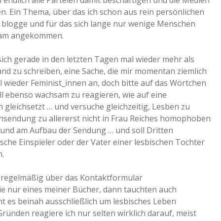
h endlich alle Parteien damit beschäftigen und die Medien
en. Ein Thema, über das ich schon aus rein persönlichen
 blogge und für das sich lange nur wenige Menschen
tream angekommen.
sich gerade in den letzten Tagen mal wieder mehr als
tand zu schreiben, eine Sache, die mir momentan ziemlich
l wieder Feminist_innen an, doch bitte auf das Wörtchen
l ebenso wachsam zu reagieren, wie auf eine
 gleichsetzt … und versuche gleichzeitig, Lesben zu
uchsendung zu allererst nicht in Frau Reiches homophoben
e und am Aufbau der Sendung … und soll Dritten
sche Einspieler oder der Vater einer lesbischen Tochter
n.
h regelmäßig über das Kontaktformular
ie nur eines meiner Bücher, dann tauchten auch
t es beinah ausschließlich um lesbisches Leben
ünden reagiere ich nur selten wirklich darauf, meist