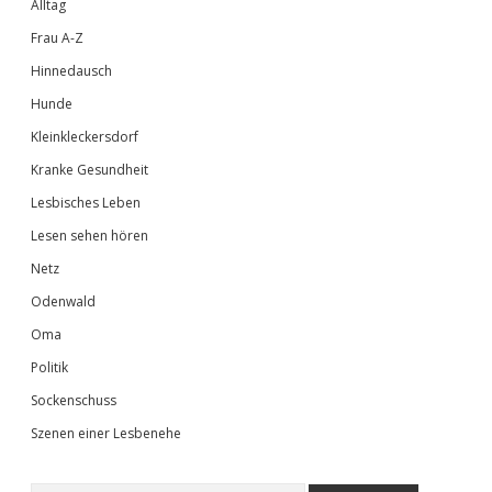
Alltag
Frau A-Z
Hinnedausch
Hunde
Kleinkleckersdorf
Kranke Gesundheit
Lesbisches Leben
Lesen sehen hören
Netz
Odenwald
Oma
Politik
Sockenschuss
Szenen einer Lesbenehe
Suchen