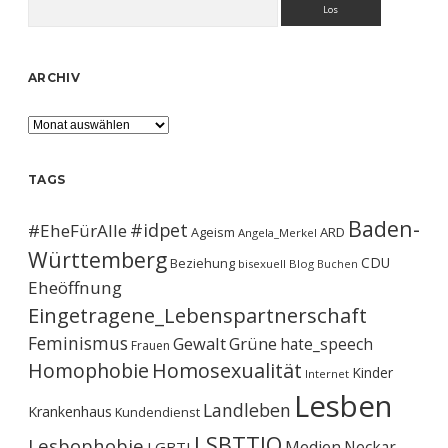
ARCHIV
Archiv
TAGS
Baden-
#idpet
#EheFürAlle
Ageism
ARD
Angela_Merkel
Württemberg
CDU
Beziehung
bisexuell
Blog
Buchen
Eheöffnung
Eingetragene_Lebenspartnerschaft
Feminismus
Gewalt
Grüne
hate_speech
Frauen
Homophobie
Homosexualität
Kinder
Internet
Lesben
Landleben
Krankenhaus
Kundendienst
LSBTTIQ
Lesbophobie
Medien
Neckar-
LGBTI