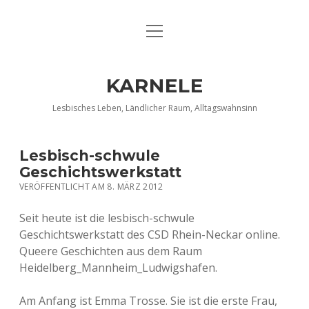
Menü
DATENSCHUTZERKLÄRUNG
öffnen
IMPRESSUM
KARNELE
INFO KARNELE
Lesbisches Leben, Ländlicher Raum, Alltagswahnsinn
KONTAKT
Lesbisch-schwule
Geschichtswerkstatt
VERÖFFENTLICHT AM 8. MÄRZ 2012
Seit heute ist die lesbisch-schwule
Geschichtswerkstatt des CSD Rhein-Neckar online.
Queere Geschichten aus dem Raum
Heidelberg_Mannheim_Ludwigshafen.
Am Anfang ist Emma Trosse. Sie ist die erste Frau,