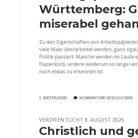
Württemberg: G
miserabel geha
Zu den Eigenschaften von Arbeitspapieren 
viele Male überarbeitet werden, ganz egal
Politik passiert. Manche werden im Laufe
Papierkorb, andere wiederum so lange ver
noch etwas zu erkennen ist.
BILDUNGSPLAN
WEITERLESEN
KOMMENTARE GESCHLOSSEN
2015
BADEN-
WÜRTTEMBERG:
VERÖFFENTLICHT 8. AUGUST 2026
GUT
GEMEINT
Christlich und 
UND
MISERABEL