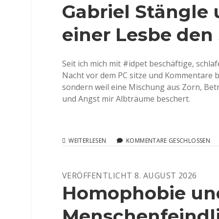
Gabriel Stängle
GEHANDHABT
einer Lesbe den 
Seit ich mich mit #idpet beschäftige, schlaf
Nacht vor dem PC sitze und Kommentare b
sondern weil eine Mischung aus Zorn, Bet
und Angst mir Albträume beschert.
CHRISTLICH
WEITERLESEN
KOMMENTARE GESCHLOSSEN
UND
GEMEINNÜTZIG
RAUBEN
VERÖFFENTLICHT 8. AUGUST 2026
GABRIEL
STÄNGLE
Homophobie un
UND
OPENPETITION
Menschenfeindli
EINER