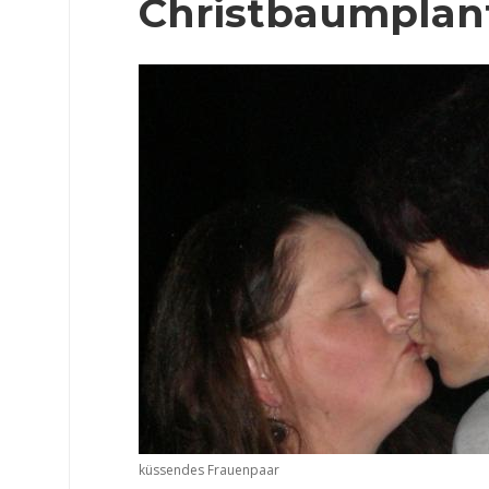
Christbaumplan
küssendes Frauenpaar