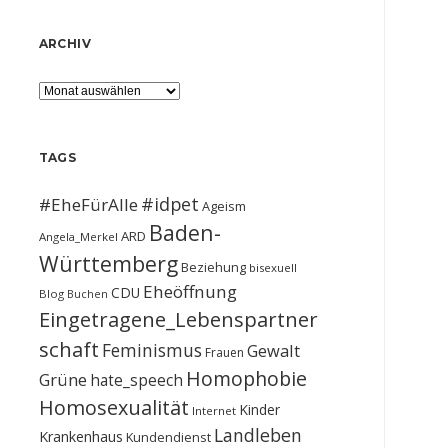
ARCHIV
Archiv
TAGS
#idpet
#EheFürAlle
Ageism
Baden-
ARD
Angela_Merkel
Württemberg
Beziehung
bisexuell
Eheöffnung
CDU
Blog
Buchen
Eingetragene_Lebenspartner
schaft
Feminismus
Gewalt
Frauen
Homophobie
Grüne
hate_speech
Homosexualität
Kinder
Internet
Landleben
Krankenhaus
Kundendienst