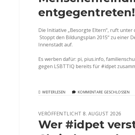
LESBE
DEN
entgegentreten!
SCHLAF
Die Initiative „Besorgte Eltern“, ruft unt
Stoppt den Bildungsplan 2015“ zu einer De
Innenstadt auf.
Es werben dafür: pi, pius.info, familienschut
gegen LSBTTIQ bereits für #idpet zusam
HOMOPHOBIE
WEITERLESEN
KOMMENTARE GESCHLOSSEN
UND
MENSCHENFEINDLICHKEIT
ENTGEGENTRETEN!
VERÖFFENTLICHT 8. AUGUST 2026
Wer #idpet verst