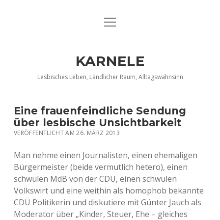
Menü
DATENSCHUTZERKLÄRUNG
öffnen
IMPRESSUM
KARNELE
INFO KARNELE
Lesbisches Leben, Ländlicher Raum, Alltagswahnsinn
KONTAKT
Eine frauenfeindliche Sendung
über lesbische Unsichtbarkeit
VERÖFFENTLICHT AM 26. MÄRZ 2013
Man nehme einen Journalisten, einen ehemaligen
Bürgermeister (beide vermutlich hetero), einen
schwulen MdB von der CDU, einen schwulen
Volkswirt und eine weithin als homophob bekannte
CDU Politikerin und diskutiere mit Günter Jauch als
Moderator über „Kinder, Steuer, Ehe – gleiches