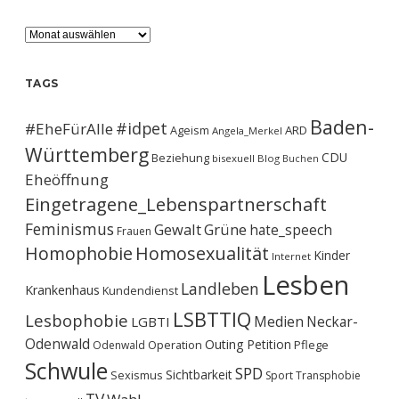
Archiv
TAGS
Baden-
#idpet
#EheFürAlle
Ageism
ARD
Angela_Merkel
Württemberg
CDU
Beziehung
bisexuell
Blog
Buchen
Eheöffnung
Eingetragene_Lebenspartnerschaft
Feminismus
Gewalt
Grüne
hate_speech
Frauen
Homophobie
Homosexualität
Kinder
Internet
Lesben
Landleben
Krankenhaus
Kundendienst
LSBTTIQ
Lesbophobie
Medien
Neckar-
LGBTI
Odenwald
Outing
Petition
Operation
Pflege
Odenwald
Schwule
SPD
Sichtbarkeit
Sexismus
Sport
Transphobie