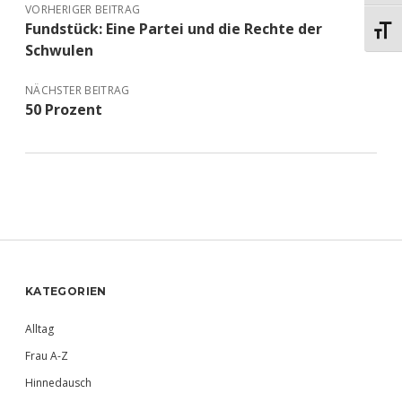
VORHERIGER BEITRAG
Fundstück: Eine Partei und die Rechte der
Schri
Schwulen
NÄCHSTER BEITRAG
50 Prozent
Sidebar
KATEGORIEN
Alltag
Frau A-Z
Hinnedausch