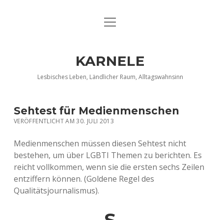
Menü
DATENSCHUTZERKLÄRUNG
öffnen
IMPRESSUM
KARNELE
INFO KARNELE
Lesbisches Leben, Ländlicher Raum, Alltagswahnsinn
KONTAKT
Sehtest für Medienmenschen
VERÖFFENTLICHT AM 30. JULI 2013
Medienmenschen müssen diesen Sehtest nicht
bestehen, um über LGBTI Themen zu berichten. Es
reicht vollkommen, wenn sie die ersten sechs Zeilen
entziffern können. (Goldene Regel des
Qualitätsjournalismus).
S