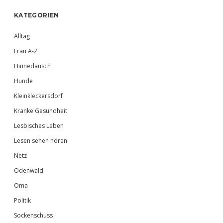
Sidebar
KATEGORIEN
Alltag
Frau A-Z
Hinnedausch
Hunde
Kleinkleckersdorf
Kranke Gesundheit
Lesbisches Leben
Lesen sehen hören
Netz
Odenwald
Oma
Politik
Sockenschuss