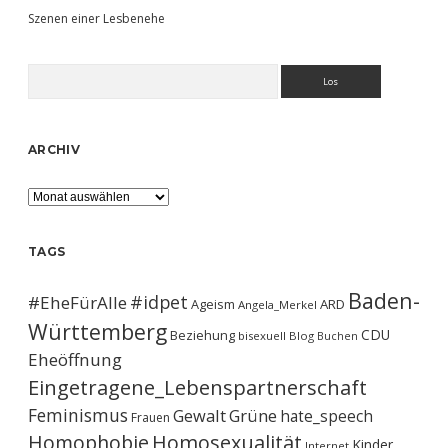
Szenen einer Lesbenehe
Suchen
ARCHIV
Archiv
TAGS
Baden-
#idpet
#EheFürAlle
Ageism
ARD
Angela_Merkel
Württemberg
CDU
Beziehung
bisexuell
Blog
Buchen
Eheöffnung
Eingetragene_Lebenspartnerschaft
Feminismus
Gewalt
Grüne
hate_speech
Frauen
Homophobie
Homosexualität
Kinder
Internet