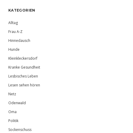
Sidebar
KATEGORIEN
Alltag
Frau A-Z
Hinnedausch
Hunde
Kleinkleckersdorf
Kranke Gesundheit
Lesbisches Leben
Lesen sehen hören
Netz
Odenwald
Oma
Politik
Sockenschuss