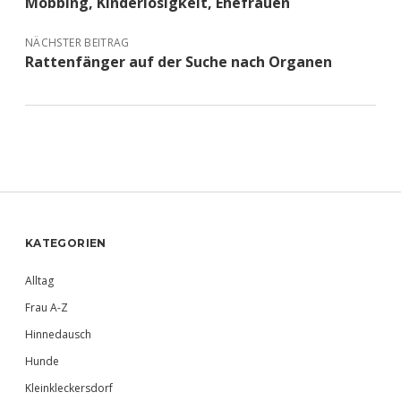
Mobbing, Kinderlosigkeit, Ehefrauen
NÄCHSTER BEITRAG
Rattenfänger auf der Suche nach Organen
Sidebar
KATEGORIEN
Alltag
Frau A-Z
Hinnedausch
Hunde
Kleinkleckersdorf