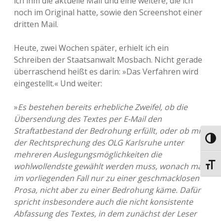
ich ihm die aktuelle Mail und eine weitere, die ich
noch im Original hatte, sowie den Screenshot einer
dritten Mail.
Heute, zwei Wochen später, erhielt ich ein
Schreiben der Staatsanwalt Mosbach. Nicht gerade
überraschend heißt es darin: »Das Verfahren wird
eingestellt.« Und weiter:
»
Es bestehen bereits erhebliche Zweifel, ob die
Übersendung des Textes per E-Mail den
Straftatbestand der Bedrohung erfüllt, oder ob mit
Umsch
der Rechtsprechung des OLG Karlsruhe unter
mehreren Auslegungsmöglichkeiten die
wohlwollendste gewählt werden muss, wonach man
Schri
im vorliegenden Fall nur zu einer geschmacklosen
Prosa, nicht aber zu einer Bedrohung käme. Dafür
spricht insbesondere auch die nicht konsistente
Abfassung des Textes, in dem zunächst der Leser