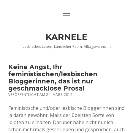
Menü
DATENSCHUTZERKLÄRUNG
öffnen
IMPRESSUM
KARNELE
INFO KARNELE
Lesbisches Leben, Ländlicher Raum, Alltagswahnsinn
KONTAKT
Keine Angst, Ihr
feministischen/lesbischen
Bloggerinnen, das ist nur
geschmacklose Prosa!
VERÖFFENTLICHT AM 24. MÄRZ 2012
Feministische und/oder lesbische Bloggerinnen sind
ja daran gewöhnt, Mails der übelsten Sorte von
Idioten zu erhalten. Darüber habe nicht nur ich
schon mehrmals geschrieben und gesprochen, auch