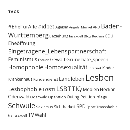
TAGS
Baden-
#idpet
#EheFürAlle
Ageism
ARD
Angela_Merkel
Württemberg
CDU
Beziehung
bisexuell
Blog
Buchen
Eheöffnung
Eingetragene_Lebenspartnerschaft
Feminismus
Gewalt
Grüne
hate_speech
Frauen
Homophobie
Homosexualität
Kinder
Internet
Lesben
Landleben
Krankenhaus
Kundendienst
LSBTTIQ
Lesbophobie
Medien
Neckar-
LGBTI
Odenwald
Outing
Petition
Operation
Pflege
Odenwald
Schwule
SPD
Sichtbarkeit
Sexismus
Sport
Transphobie
TV
Wahl
transsexuell