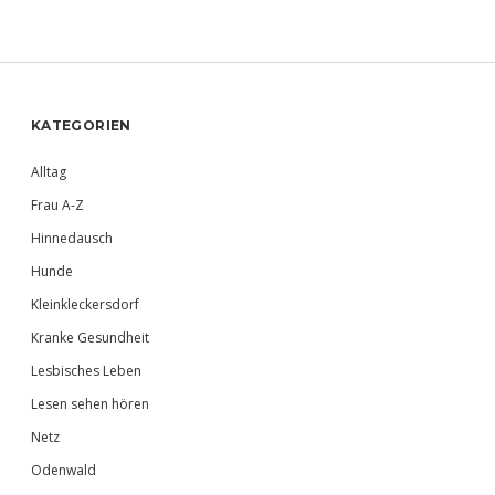
Sidebar
KATEGORIEN
Alltag
Frau A-Z
Hinnedausch
Hunde
Kleinkleckersdorf
Kranke Gesundheit
Lesbisches Leben
Lesen sehen hören
Netz
Odenwald