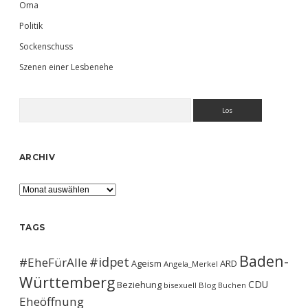
Oma
Politik
Sockenschuss
Szenen einer Lesbenehe
Suchen
ARCHIV
Archiv
TAGS
Baden-
#idpet
#EheFürAlle
Ageism
ARD
Angela_Merkel
Württemberg
CDU
Beziehung
bisexuell
Blog
Buchen
Eheöffnung