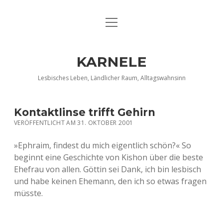
Menü
DATENSCHUTZERKLÄRUNG
öffnen
IMPRESSUM
KARNELE
INFO KARNELE
Lesbisches Leben, Ländlicher Raum, Alltagswahnsinn
KONTAKT
Kontaktlinse trifft Gehirn
VERÖFFENTLICHT AM 31. OKTOBER 2001
»Ephraim, findest du mich eigentlich schön?« So
beginnt eine Geschichte von Kishon über die beste
Ehefrau von allen. Göttin sei Dank, ich bin lesbisch
und habe keinen Ehemann, den ich so etwas fragen
müsste.