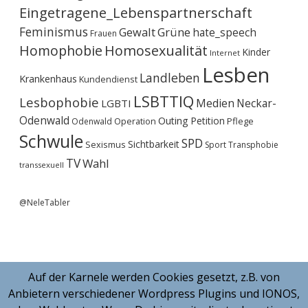
Eingetragene_Lebenspartnerschaft
Feminismus
Gewalt
Grüne
hate_speech
Frauen
Homophobie
Homosexualität
Kinder
Internet
Lesben
Landleben
Krankenhaus
Kundendienst
LSBTTIQ
Lesbophobie
Medien
Neckar-
LGBTI
Odenwald
Outing
Petition
Operation
Pflege
Odenwald
Schwule
SPD
Sichtbarkeit
Sexismus
Sport
Transphobie
TV
Wahl
transsexuell
@NeleTabler
Auf der Karnele werden Cookies gesetzt, z.B. von
Anbietern verschiedener Wordpress Plugins und IONOS,