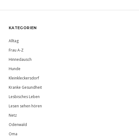
Sidebar
KATEGORIEN
Alltag
Frau A-Z
Hinnedausch
Hunde
Kleinkleckersdorf
Kranke Gesundheit
Lesbisches Leben
Lesen sehen hören
Netz
Odenwald
Oma