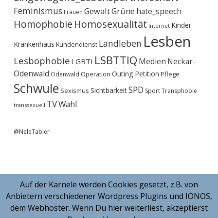
Feminismus
Gewalt
Grüne
hate_speech
Frauen
Homophobie
Homosexualität
Kinder
Internet
Lesben
Landleben
Krankenhaus
Kundendienst
LSBTTIQ
Lesbophobie
Medien
Neckar-
LGBTI
Odenwald
Outing
Petition
Operation
Pflege
Odenwald
Schwule
SPD
Sichtbarkeit
Sexismus
Sport
Transphobie
TV
Wahl
transsexuell
@NeleTabler
Auf der Karnele werden Cookies gesetzt, z.B. von
Anbietern verschiedener Wordpress Plugins und IONOS,
dem Webhoster. Wenn Du hier weiterliest, akzeptierst