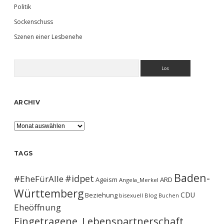
Politik
Sockenschuss
Szenen einer Lesbenehe
Suchen
ARCHIV
Archiv
TAGS
Baden-
#idpet
#EheFürAlle
Ageism
ARD
Angela_Merkel
Württemberg
CDU
Beziehung
bisexuell
Blog
Buchen
Eheöffnung
Eingetragene_Lebenspartnerschaft