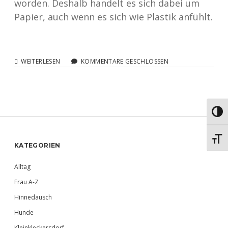
worden. Deshalb handelt es sich dabei um
Papier, auch wenn es sich wie Plastik anfühlt.
VON
WEITERLESEN
KOMMENTARE GESCHLOSSEN
DER
KAFFEEVERPACKUNG
ÜBER
DIE
BLAUE
Umsch
TONNE
ZUM
PLASTIKMÜLLBERG
Schri
Sidebar
KATEGORIEN
Alltag
Frau A-Z
Hinnedausch
Hunde
Kleinkleckersdorf