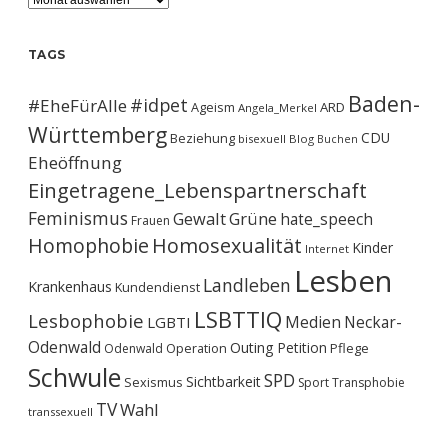
TAGS
Baden-
#idpet
#EheFürAlle
Ageism
ARD
Angela_Merkel
Württemberg
CDU
Beziehung
bisexuell
Blog
Buchen
Eheöffnung
Eingetragene_Lebenspartnerschaft
Feminismus
Gewalt
Grüne
hate_speech
Frauen
Homophobie
Homosexualität
Kinder
Internet
Lesben
Landleben
Krankenhaus
Kundendienst
LSBTTIQ
Lesbophobie
Medien
Neckar-
LGBTI
Odenwald
Outing
Petition
Operation
Pflege
Odenwald
Schwule
SPD
Sichtbarkeit
Sexismus
Sport
Transphobie
TV
Wahl
transsexuell