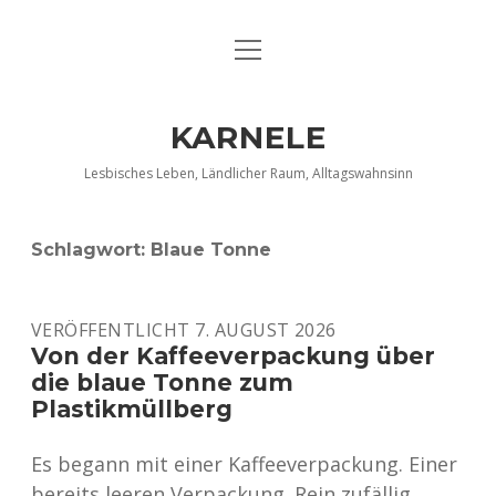
Menü
DATENSCHUTZERKLÄRUNG
öffnen
IMPRESSUM
KARNELE
INFO KARNELE
Lesbisches Leben, Ländlicher Raum, Alltagswahnsinn
KONTAKT
Schlagwort:
Blaue Tonne
VERÖFFENTLICHT 7. AUGUST 2026
Von der Kaffeeverpackung über
die blaue Tonne zum
Plastikmüllberg
Es begann mit einer Kaffeeverpackung. Einer
bereits leeren Verpackung. Rein zufällig