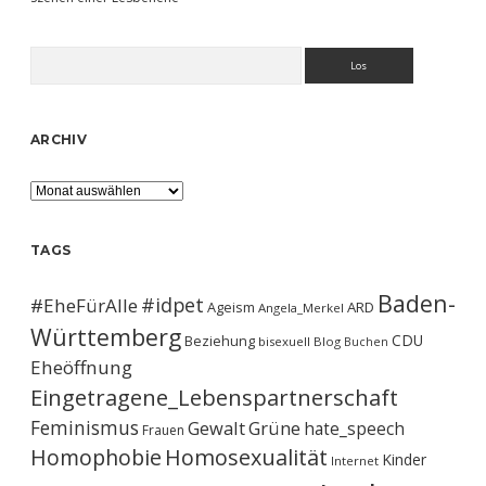
Suchen
ARCHIV
Archiv
TAGS
Baden-
#idpet
#EheFürAlle
Ageism
ARD
Angela_Merkel
Württemberg
CDU
Beziehung
bisexuell
Blog
Buchen
Eheöffnung
Eingetragene_Lebenspartnerschaft
Feminismus
Gewalt
Grüne
hate_speech
Frauen
Homophobie
Homosexualität
Kinder
Internet