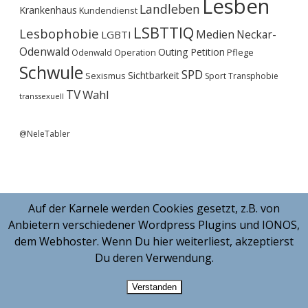
Lesben
Landleben
Krankenhaus
Kundendienst
LSBTTIQ
Lesbophobie
Medien
Neckar-
LGBTI
Odenwald
Outing
Petition
Operation
Pflege
Odenwald
Schwule
SPD
Sichtbarkeit
Sexismus
Sport
Transphobie
TV
Wahl
transsexuell
@NeleTabler
Auf der Karnele werden Cookies gesetzt, z.B. von
Anbietern verschiedener Wordpress Plugins und IONOS,
dem Webhoster. Wenn Du hier weiterliest, akzeptierst
Du deren Verwendung.
Verstanden
MORNING WORDPRESS THEME
BY COMPETE THEMES.