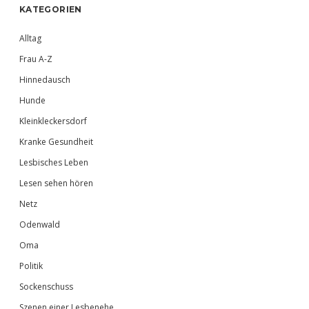
Sidebar
KATEGORIEN
Alltag
Frau A-Z
Hinnedausch
Hunde
Kleinkleckersdorf
Kranke Gesundheit
Lesbisches Leben
Lesen sehen hören
Netz
Odenwald
Oma
Politik
Sockenschuss
Szenen einer Lesbenehe