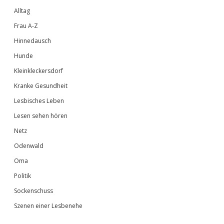
Alltag
Frau A-Z
Hinnedausch
Hunde
Kleinkleckersdorf
Kranke Gesundheit
Lesbisches Leben
Lesen sehen hören
Netz
Odenwald
Oma
Politik
Sockenschuss
Szenen einer Lesbenehe