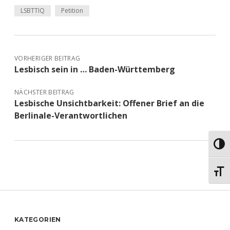
LSBTTIQ
Petition
VORHERIGER BEITRAG
Lesbisch sein in … Baden-Württemberg
NÄCHSTER BEITRAG
Lesbische Unsichtbarkeit: Offener Brief an die
Berlinale-Verantwortlichen
Umsch
Schri
Sidebar
KATEGORIEN