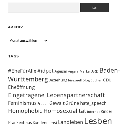
Suchen
ARCHIV
Archiv
TAGS
Baden-
#idpet
#EheFürAlle
Ageism
ARD
Angela_Merkel
Württemberg
CDU
Beziehung
bisexuell
Blog
Buchen
Eheöffnung
Eingetragene_Lebenspartnerschaft
Feminismus
Gewalt
Grüne
hate_speech
Frauen
Homophobie
Homosexualität
Kinder
Internet
Lesben
Landleben
Krankenhaus
Kundendienst