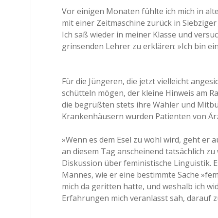
Vor einigen Monaten fühlte ich mich in alte
mit einer Zeitmaschine zurück in Siebziger
Ich saß wieder in meiner Klasse und versu
grinsenden Lehrer zu erklären: »Ich bin ei
Für die Jüngeren, die jetzt vielleicht anges
schütteln mögen, der kleine Hinweis am Ra
die begrüßten stets ihre Wähler und Mitbü
Krankenhäusern wurden Patienten von Är
»Wenn es dem Esel zu wohl wird, geht er auf
an diesem Tag anscheinend tatsächlich zu 
Diskussion über feministische Linguistik.
Mannes, wie er eine bestimmte Sache »fem
mich da geritten hatte, und weshalb ich w
Erfahrungen mich veranlasst sah, darauf 