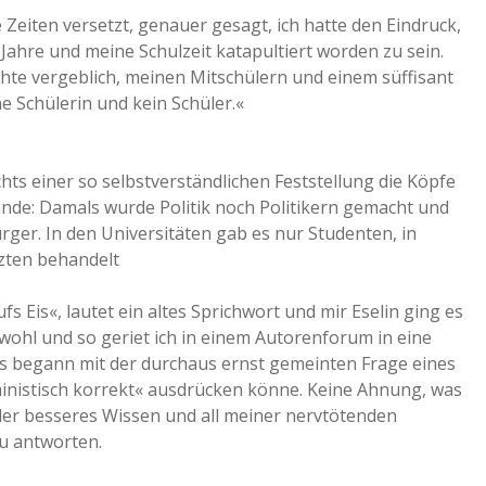
 Zeiten versetzt, genauer gesagt, ich hatte den Eindruck,
 Jahre und meine Schulzeit katapultiert worden zu sein.
chte vergeblich, meinen Mitschülern und einem süffisant
ne Schülerin und kein Schüler.«
ichts einer so selbstverständlichen Feststellung die Köpfe
nde: Damals wurde Politik noch Politikern gemacht und
rger. In den Universitäten gab es nur Studenten, in
zten behandelt
s Eis«, lautet ein altes Sprichwort und mir Eselin ging es
wohl und so geriet ich in einem Autorenforum in eine
 Es begann mit der durchaus ernst gemeinten Frage eines
inistisch korrekt« ausdrücken könne. Keine Ahnung, was
ider besseres Wissen und all meiner nervtötenden
zu antworten.