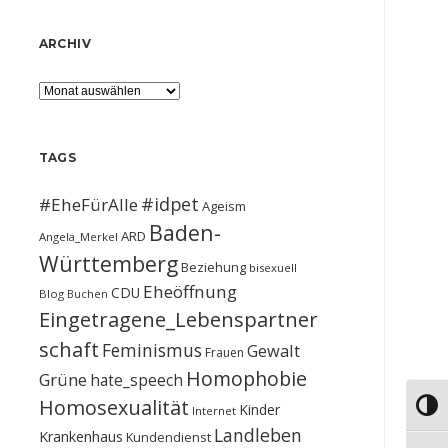
ARCHIV
Archiv
TAGS
#idpet
#EheFürAlle
Ageism
Baden-
ARD
Angela_Merkel
Württemberg
Beziehung
bisexuell
Eheöffnung
CDU
Blog
Buchen
Eingetragene_Lebenspartner
schaft
Feminismus
Gewalt
Frauen
Homophobie
Grüne
hate_speech
Homosexualität
Umsch
Kinder
Internet
Landleben
Krankenhaus
Kundendienst