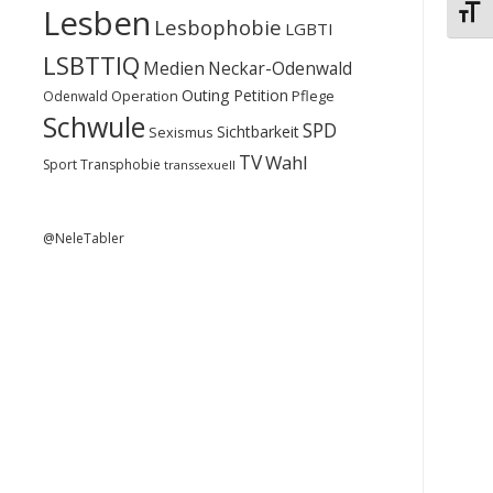
Lesben
Schri
Lesbophobie
LGBTI
LSBTTIQ
Medien
Neckar-Odenwald
Outing
Petition
Operation
Pflege
Odenwald
Schwule
SPD
Sichtbarkeit
Sexismus
TV
Wahl
Sport
Transphobie
transsexuell
@NeleTabler