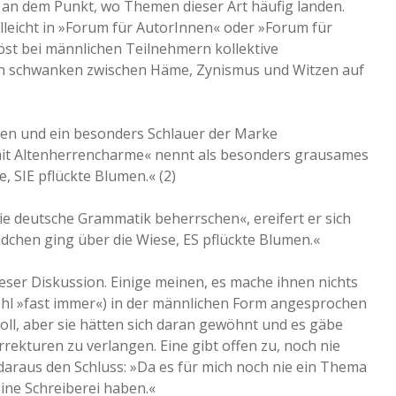
 an dem Punkt, wo Themen dieser Art häufig landen.
elleicht in »Forum für AutorInnen« oder »Forum für
t bei männlichen Teilnehmern kollektive
en schwanken zwischen Häme, Zynismus und Witzen auf
sten und ein besonders Schlauer der Marke
mit Altenherrencharme« nennt als besonders grausames
, SIE pflückte Blumen.« (2)
 die deutsche Grammatik beherrschen«, ereifert er sich
ädchen ging über die Wiese, ES pflückte Blumen.«
ieser Diskussion. Einige meinen, es mache ihnen nichts
wohl »fast immer«) in der männlichen Form angesprochen
 toll, aber sie hätten sich daran gewöhnt und es gäbe
rrekturen zu verlangen. Eine gibt offen zu, noch nie
daraus den Schluss: »Da es für mich noch nie ein Thema
ine Schreiberei haben.«