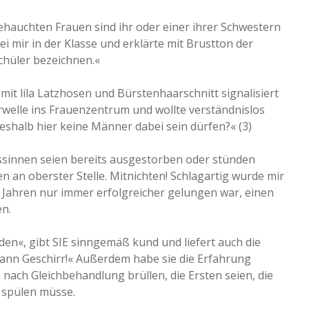
hauchten Frauen sind ihr oder einer ihrer Schwestern
ei mir in der Klasse und erklärte mit Brustton der
chüler bezeichnen.«
it lila Latzhosen und Bürstenhaarschnitt signalisiert
rwelle ins Frauenzentrum und wollte verständnislos
weshalb hier keine Männer dabei sein dürfen?« (3)
nossinnen seien bereits ausgestorben oder stünden
n an oberster Stelle. Mitnichten! Schlagartig wurde mir
n Jahren nur immer erfolgreicher gelungen war, einen
n.
den«, gibt SIE sinngemäß kund und liefert auch die
Mann Geschirr!« Außerdem habe sie die Erfahrung
 nach Gleichbehandlung brüllen, die Ersten seien, die
r spülen müsse.