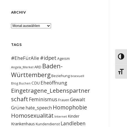
ARCHIV
Archiv
TAGS
#idpet
#EheFürAlle
Umsch
Ageism
Baden-
ARD
Angela_Merkel
Schri
Württemberg
Beziehung
bisexuell
Eheöffnung
CDU
Blog
Buchen
Eingetragene_Lebenspartner
schaft
Feminismus
Gewalt
Frauen
Homophobie
Grüne
hate_speech
Homosexualität
Kinder
Internet
Landleben
Krankenhaus
Kundendienst