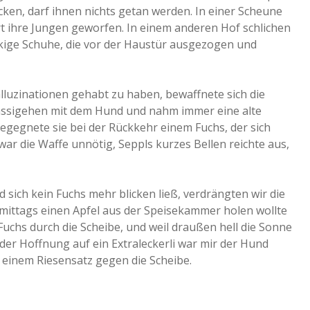
ken, darf ihnen nichts getan werden. In einer Scheune
rt ihre Jungen geworfen. In einem anderen Hof schlichen
ckige Schuhe, die vor der Haustür ausgezogen und
alluzinationen gehabt zu haben, bewaffnete sich die
Gassigehen mit dem Hund und nahm immer eine alte
begegnete sie bei der Rückkehr einem Fuchs, der sich
ar die Waffe unnötig, Seppls kurzes Bellen reichte aus,
ich kein Fuchs mehr blicken ließ, verdrängten wir die
ormittags einen Apfel aus der Speisekammer holen wollte
 Fuchs durch die Scheibe, und weil draußen hell die Sonne
n der Hoffnung auf ein Extraleckerli war mir der Hund
t einem Riesensatz gegen die Scheibe.