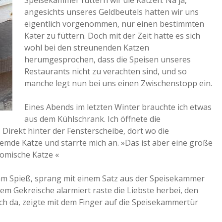
Speisekammer füttern wir die Katzen. Na ja,
angesichts unseres Geldbeutels hatten wir uns
eigentlich vorgenommen, nur einen bestimmten
Kater zu füttern. Doch mit der Zeit hatte es sich
wohl bei den streunenden Katzen
herumgesprochen, dass die Speisen unseres
Restaurants nicht zu verachten sind, und so
manche legt nun bei uns einen Zwischenstopp ein.
Eines Abends im letzten Winter brauchte ich etwas
aus dem Kühlschrank. Ich öffnete die
Direkt hinter der Fensterscheibe, dort wo die
remde Katze und starrte mich an. »Das ist aber eine große
komische Katze «
 am Spieß, sprang mit einem Satz aus der Speisekammer
nem Gekreische alarmiert raste die Liebste herbei, den
ich da, zeigte mit dem Finger auf die Speisekammertür