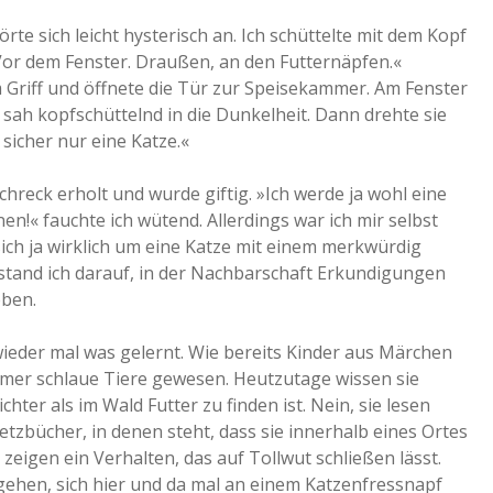
te sich leicht hysterisch an. Ich schüttelte mit dem Kopf
Vor dem Fenster. Draußen, an den Futternäpfen.«
im Griff und öffnete die Tür zur Speisekammer. Am Fenster
 sah kopfschüttelnd in die Dunkelheit. Dann drehte sie
 sicher nur eine Katze.«
hreck erholt und wurde giftig. »Ich werde ja wohl eine
n!« fauchte ich wütend. Allerdings war ich mir selbst
 sich ja wirklich um eine Katze mit einem merkwürdig
tand ich darauf, in der Nachbarschaft Erkundigungen
eben.
wieder mal was gelernt. Wie bereits Kinder aus Märchen
mmer schlaue Tiere gewesen. Heutzutage wissen sie
chter als im Wald Futter zu finden ist. Nein, sie lesen
zbücher, in denen steht, dass sie innerhalb eines Ortes
zeigen ein Verhalten, das auf Tollwut schließen lässt.
gehen, sich hier und da mal an einem Katzenfressnapf