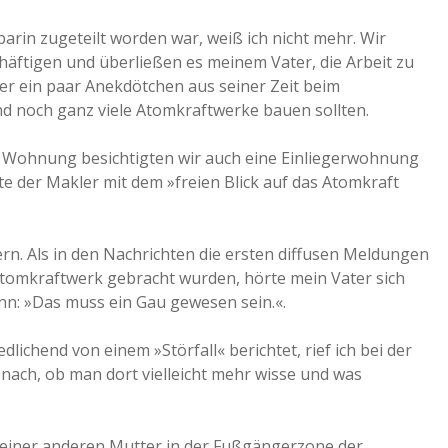
in zugeteilt worden war, weiß ich nicht mehr. Wir
chäftigen und überließen es meinem Vater, die Arbeit zu
 er ein paar Anekdötchen aus seiner Zeit beim
d noch ganz viele Atomkraftwerke bauen sollten.
n Wohnung besichtigten wir auch eine Einliegerwohnung
e der Makler mit dem »freien Blick auf das Atomkraft
ern. Als in den Nachrichten die ersten diffusen Meldungen
Atomkraftwerk gebracht wurden, hörte mein Vater sich
nn: »Das muss ein Gau gewesen sein.«.
ichend von einem »Störfall« berichtet, rief ich bei der
 nach, ob man dort vielleicht mehr wisse und was
 einer anderen Mutter in der Fußgängerzone der