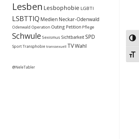
Lesben
Lesbophobie
LGBTI
LSBTTIQ
Medien
Neckar-Odenwald
Outing
Petition
Operation
Pflege
Odenwald
Schwule
SPD
Sichtbarkeit
Sexismus
Umsch
TV
Wahl
Sport
Transphobie
transsexuell
Schri
@NeleTabler