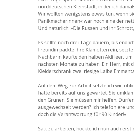
norddeutschen Kleinstadt, in der ich damal
Wir wollten wenigstens etwas tun, wenn s
Panikmacherinnen« war noch eine der net
Und natürlich: »Die Russen und ihr Schrott
Es sollte noch drei Tage dauern, bis endlic
Freundin packte ihre Klamotten ein, setzte
Nachbarin kaufte den halben Aldi leer, um
nächsten Monate zu haben. Ein Herr, mit d
Kleiderschrank zwei riesige Laibe Emmenta
Auf dem Weg zur Arbeit setzte ich wie übli
hatte bereits auf uns gewartet. Sie umkla
den Grünen. Sie müssen mir helfen. Dürfe
ausgewechselt werden? Ich telefoniere und 
doch die Verantwortung für 90 Kinder!«
Satt zu arbeiten, hockte ich nun auch ers