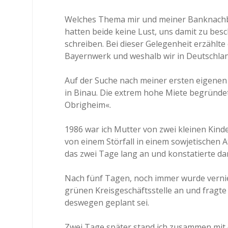
Welches Thema mir und meiner Banknachbar
hatten beide keine Lust, uns damit zu bes
schreiben. Bei dieser Gelegenheit erzählte
Bayernwerk und weshalb wir in Deutschlan
Auf der Suche nach meiner ersten eigene
in Binau. Die extrem hohe Miete begründet
Obrigheim«.
1986 war ich Mutter von zwei kleinen Kind
von einem Störfall in einem sowjetischen 
das zwei Tage lang an und konstatierte da
Nach fünf Tagen, noch immer wurde verniedl
grünen Kreisgeschäftsstelle an und fragte
deswegen geplant sei.
Zwei Tage später stand ich zusammen mit