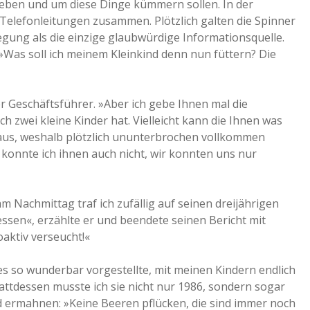
rheben und um diese Dinge kümmern sollen. In der
 Telefonleitungen zusammen. Plötzlich galten die Spinner
ung als die einzige glaubwürdige Informationsquelle.
 »Was soll ich meinem Kleinkind denn nun füttern? Die
r Geschäftsführer. »Aber ich gebe Ihnen mal die
 zwei kleine Kinder hat. Vielleicht kann die Ihnen was
raus, weshalb plötzlich ununterbrochen vollkommen
 konnte ich ihnen auch nicht, wir konnten uns nur
Nachmittag traf ich zufällig auf seinen dreijährigen
ssen«, erzählte er und beendete seinen Bericht mit
oaktiv verseucht!«
s so wunderbar vorgestellte, mit meinen Kindern endlich
tattdessen musste ich sie nicht nur 1986, sondern sogar
 ermahnen: »Keine Beeren pflücken, die sind immer noch