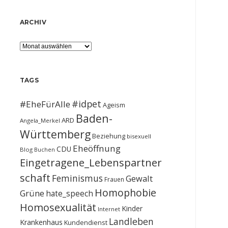
ARCHIV
Archiv
TAGS
#idpet
#EheFürAlle
Ageism
Baden-
ARD
Angela_Merkel
Württemberg
Beziehung
bisexuell
Eheöffnung
CDU
Blog
Buchen
Eingetragene_Lebenspartner
schaft
Feminismus
Gewalt
Frauen
Homophobie
Grüne
hate_speech
Homosexualität
Kinder
Internet
Landleben
Krankenhaus
Kundendienst