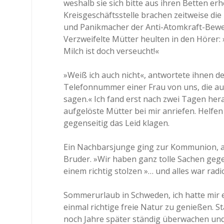
weshalb sie sich bitte aus ihren Betten e
Kreisgeschäftsstelle brachen zeitweise die
und Panikmacher der Anti-Atomkraft-Beweg
Verzweifelte Mütter heulten in den Hörer:
Milch ist doch verseucht!«
»Weiß ich auch nicht«, antwortete ihnen de
Telefonnummer einer Frau von uns, die auch
sagen.« Ich fand erst nach zwei Tagen he
aufgelöste Mütter bei mir anriefen. Helfen
gegenseitig das Leid klagen.
Ein Nachbarsjunge ging zur Kommunion, am 
Bruder. »Wir haben ganz tolle Sachen gege
einem richtig stolzen »… und alles war radi
Sommerurlaub in Schweden, ich hatte mir e
einmal richtige freie Natur zu genießen. S
noch Jahre später ständig überwachen und