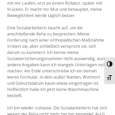
mit mir Laufen, erst an einem Rollator, später mit
Krücken. Er macht mir Mut und behauptet, meine
Beweglichkeit werde täglich besser.
Eine Sozialarbeiterin taucht auf, um die
anschließende Reha zu besprechen. Meine
Forderung nach einer orthopädischen Maßnahme
irritiert sie, aber schließlich verspricht sie, sich
darum zu kümmern. Ich kenne meine
Sozialversicherungsnummer nicht auswendig, auch
andere Angaben kann ich mangels Unterlagen nicht
Umsch
machen. Am Ende unterschreibe ich ein beinah
leeres Formular, in dem außer Namen, Wohnort
Schri
und Geburtsdatum kaum etwas eingetragen ist.
Hoffentlich habe ich jetzt keine Waschmaschine
bestellt.
Ich bin wieder zuhause. Die Sozialarbeiterin hat sich
wegen der Reha nicht mehr bei mir gemeldet. Auch