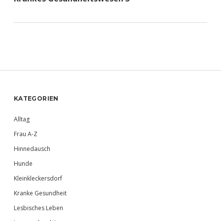
Sidebar
KATEGORIEN
Alltag
Frau A-Z
Hinnedausch
Hunde
Kleinkleckersdorf
Kranke Gesundheit
Lesbisches Leben