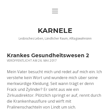
Menü
DATENSCHUTZERKLÄRUNG
öffnen
IMPRESSUM
KARNELE
INFO KARNELE
Lesbisches Leben, Ländlicher Raum, Alltagswahnsinn
KONTAKT
Krankes Gesundheitswesen 2
VERÖFFENTLICHT AM 26. MAI 2017
Mein Vater besucht mich und redet auf mich ein. Ich
verstehe kein Wort und wundere mich über seine
merkwürdige Kleidung. Seit wann trägt er denn
Frack und Zylinder? Er sieht aus wie ein
Zirkusdirektor. Plötzlich springt er auf, rennt durch
die Krankenhausflure und wirft mit
Pralinenschachteln von Lindt um sich.