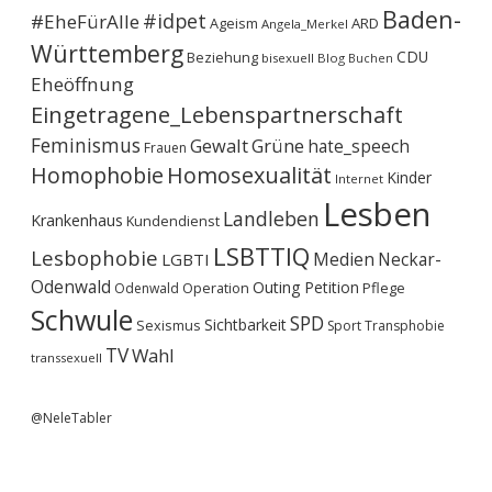
Baden-
#idpet
#EheFürAlle
Ageism
ARD
Angela_Merkel
Württemberg
CDU
Beziehung
bisexuell
Blog
Buchen
Eheöffnung
Eingetragene_Lebenspartnerschaft
Feminismus
Gewalt
Grüne
hate_speech
Frauen
Homophobie
Homosexualität
Kinder
Internet
Lesben
Landleben
Krankenhaus
Kundendienst
LSBTTIQ
Lesbophobie
Medien
Neckar-
LGBTI
Odenwald
Outing
Petition
Operation
Pflege
Odenwald
Schwule
SPD
Sichtbarkeit
Sexismus
Sport
Transphobie
TV
Wahl
transsexuell
@NeleTabler