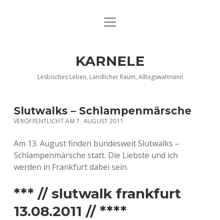
Menü
DATENSCHUTZERKLÄRUNG
öffnen
IMPRESSUM
KARNELE
INFO KARNELE
Lesbisches Leben, Ländlicher Raum, Alltagswahnsinn
KONTAKT
Slutwalks – Schlampenmärsche
VERÖFFENTLICHT AM 7. AUGUST 2011
Am 13. August finden bundesweit Slutwalks –
Schlampenmärsche statt. Die Liebste und ich
werden in Frankfurt dabei sein.
*** // slutwalk frankfurt
13.08.2011 // ****