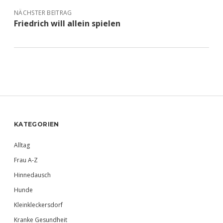
NÄCHSTER BEITRAG
Friedrich will allein spielen
Sidebar
KATEGORIEN
Alltag
Frau A-Z
Hinnedausch
Hunde
Kleinkleckersdorf
Kranke Gesundheit