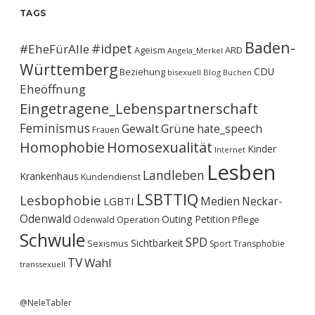
TAGS
Baden-
#idpet
#EheFürAlle
Ageism
ARD
Angela_Merkel
Württemberg
CDU
Beziehung
bisexuell
Blog
Buchen
Eheöffnung
Eingetragene_Lebenspartnerschaft
Feminismus
Gewalt
Grüne
hate_speech
Frauen
Homophobie
Homosexualität
Kinder
Internet
Lesben
Landleben
Krankenhaus
Kundendienst
LSBTTIQ
Lesbophobie
Medien
Neckar-
LGBTI
Odenwald
Outing
Petition
Operation
Pflege
Odenwald
Schwule
SPD
Sichtbarkeit
Sexismus
Sport
Transphobie
TV
Wahl
transsexuell
@NeleTabler