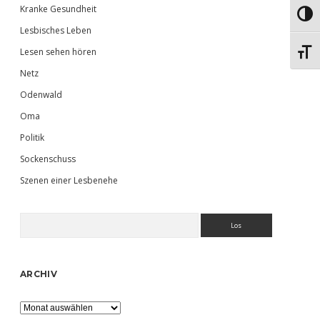
Kranke Gesundheit
Umsch
Lesbisches Leben
Lesen sehen hören
Schri
Netz
Odenwald
Oma
Politik
Sockenschuss
Szenen einer Lesbenehe
Suchen
ARCHIV
Archiv