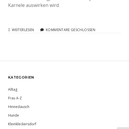
Karnele auswirken wird.
LESBISCHE
WEITERLESEN
KOMMENTARE GESCHLOSSEN
BLOGGERIN
MIT
ALTERSANGABE?
Sidebar
KATEGORIEN
Alltag
Frau A-Z
Hinnedausch
Hunde
Kleinkleckersdorf