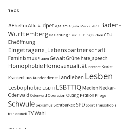
TAGS
Baden-
#idpet
#EheFürAlle
Ageism
ARD
Angela_Merkel
Württemberg
CDU
Beziehung
bisexuell
Blog
Buchen
Eheöffnung
Eingetragene_Lebenspartnerschaft
Feminismus
Gewalt
Grüne
hate_speech
Frauen
Homophobie
Homosexualität
Kinder
Internet
Lesben
Landleben
Krankenhaus
Kundendienst
LSBTTIQ
Lesbophobie
Medien
Neckar-
LGBTI
Odenwald
Outing
Petition
Operation
Pflege
Odenwald
Schwule
SPD
Sichtbarkeit
Sexismus
Sport
Transphobie
TV
Wahl
transsexuell