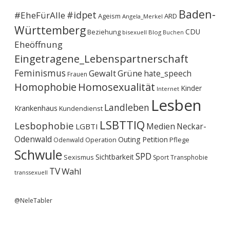
Baden-
#idpet
#EheFürAlle
Ageism
ARD
Angela_Merkel
Württemberg
CDU
Beziehung
bisexuell
Blog
Buchen
Eheöffnung
Eingetragene_Lebenspartnerschaft
Feminismus
Gewalt
Grüne
hate_speech
Frauen
Homophobie
Homosexualität
Kinder
Internet
Lesben
Landleben
Krankenhaus
Kundendienst
LSBTTIQ
Lesbophobie
Medien
Neckar-
LGBTI
Odenwald
Outing
Petition
Operation
Pflege
Odenwald
Schwule
SPD
Sichtbarkeit
Sexismus
Sport
Transphobie
TV
Wahl
transsexuell
@NeleTabler