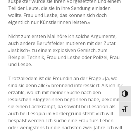
suspekter wurde sie ihren Vorgesetzten und einem
Teil der Leute, die sie in ihre Sendung einladen
wollte. Frau und Lesbe, das können sich doch
eigentlich nur Künstlerinnen leisten.«
Nicht zum ersten Mal höre ich solche Argumente,
auch andere Berufsfelder mutieren mit der Zutat
»lesbisch« zu einem explosiven Gemisch, zum
Beispiel Technik, Frau und Lesbe oder Polizei, Frau
und Lesbe.
Trotzalledem ist die Freundin an der Frage »Ja, wo
sind sie denn alle?« brennend interessiert. Als ich ihr
erzähle, wo ich mit meiner Suche nach den
Umsch
lesbischen Bloggerinnen begonnen habe, bekommt
sie einen Lachkrampf, da sowohl bei Lesarion als
Schri
auch bei Lesopia im Vordergrund steht: »Ich will
bespaßt werden. Ich suche eine Frau fürs Leben
oder wenigstens für die nächsten zwei Jahre. Ich will