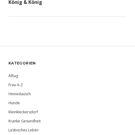
König & König
Sidebar
KATEGORIEN
Alltag
Frau A-Z
Hinnedausch
Hunde
Kleinkleckersdorf
Kranke Gesundheit
Lesbisches Leben