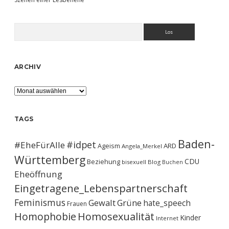
Suchen
ARCHIV
Archiv
TAGS
Baden-
#idpet
#EheFürAlle
Ageism
ARD
Angela_Merkel
Württemberg
CDU
Beziehung
bisexuell
Blog
Buchen
Eheöffnung
Eingetragene_Lebenspartnerschaft
Feminismus
Gewalt
Grüne
hate_speech
Frauen
Homophobie
Homosexualität
Kinder
Internet