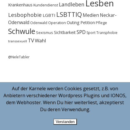
Lesben
Landleben
Krankenhaus
Kundendienst
LSBTTIQ
Lesbophobie
Medien
Neckar-
LGBTI
Odenwald
Outing
Petition
Operation
Pflege
Odenwald
Schwule
SPD
Sichtbarkeit
Sexismus
Sport
Transphobie
TV
Wahl
transsexuell
@NeleTabler
Auf der Karnele werden Cookies gesetzt, z.B. von
Anbietern verschiedener Wordpress Plugins und IONOS,
dem Webhoster. Wenn Du hier weiterliest, akzeptierst
Du deren Verwendung.
Verstanden
MORNING WORDPRESS THEME
BY COMPETE THEMES.