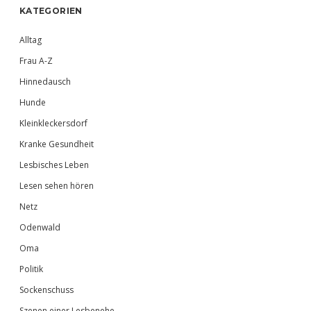
Sidebar
KATEGORIEN
Alltag
Frau A-Z
Hinnedausch
Hunde
Kleinkleckersdorf
Kranke Gesundheit
Lesbisches Leben
Lesen sehen hören
Netz
Odenwald
Oma
Politik
Sockenschuss
Szenen einer Lesbenehe