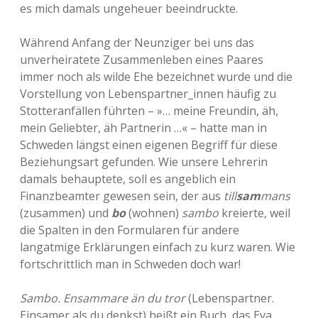
es mich damals ungeheuer beeindruckte.
Während Anfang der Neunziger bei uns das
unverheiratete Zusammenleben eines Paares
immer noch als wilde Ehe bezeichnet wurde und die
Vorstellung von Lebenspartner_innen häufig zu
Stotteranfällen führten – »… meine Freundin, äh,
mein Geliebter, äh Partnerin …« – hatte man in
Schweden längst einen eigenen Begriff für diese
Beziehungsart gefunden. Wie unsere Lehrerin
damals behauptete, soll es angeblich ein
Finanzbeamter gewesen sein, der aus
till
sam
mans
(zusammen) und
bo
(wohnen)
sambo
kreierte, weil
die Spalten in den Formularen für andere
langatmige Erklärungen einfach zu kurz waren. Wie
fortschrittlich man in Schweden doch war!
Sambo. Ensammare än du tror
(Lebenspartner.
Einsamer als du denkst) heißt ein Buch, das Eva