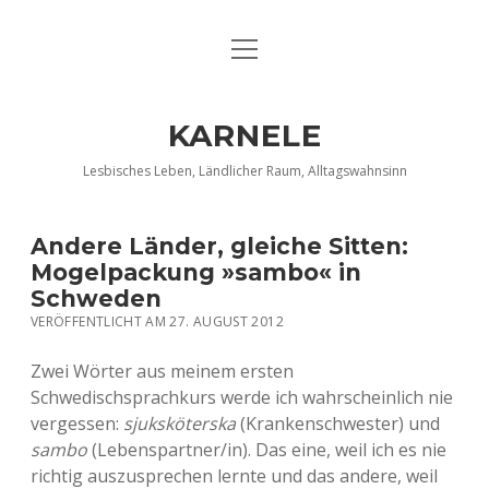
Menü
DATENSCHUTZERKLÄRUNG
öffnen
IMPRESSUM
KARNELE
INFO KARNELE
Lesbisches Leben, Ländlicher Raum, Alltagswahnsinn
KONTAKT
Andere Länder, gleiche Sitten:
Mogelpackung »sambo« in
Schweden
VERÖFFENTLICHT AM 27. AUGUST 2012
Zwei Wörter aus meinem ersten
Schwedischsprachkurs werde ich wahrscheinlich nie
vergessen:
sjuksköterska
(Krankenschwester) und
sambo
(Lebenspartner/in). Das eine, weil ich es nie
richtig auszusprechen lernte und das andere, weil