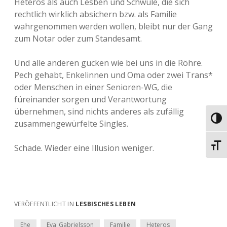
Heteros als auch Lesben und Schwule, die sich
rechtlich wirklich absichern bzw. als Familie
wahrgenommen werden wollen, bleibt nur der Gang
zum Notar oder zum Standesamt.
Und alle anderen gucken wie bei uns in die Röhre.
Pech gehabt, Enkelinnen und Oma oder zwei Trans*
oder Menschen in einer Senioren-WG, die
füreinander sorgen und Verantwortung
übernehmen, sind nichts anderes als zufällig
Umsch
zusammengewürfelte Singles.
Schri
Schade. Wieder eine Illusion weniger.
VERÖFFENTLICHT IN
LESBISCHES LEBEN
Ehe
Eva_Gabrielsson
Familie
Heteros