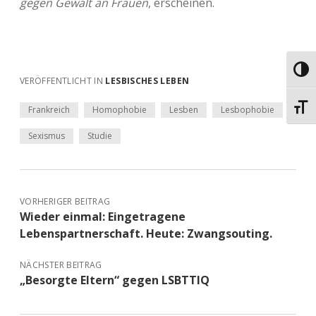
gegen Gewalt an Frauen
, erscheinen.
Umsch
VERÖFFENTLICHT IN
LESBISCHES LEBEN
Schri
Frankreich
Homophobie
Lesben
Lesbophobie
Sexismus
Studie
VORHERIGER BEITRAG
Wieder einmal: Eingetragene
Lebenspartnerschaft. Heute: Zwangsouting.
NÄCHSTER BEITRAG
„Besorgte Eltern“ gegen LSBTTIQ