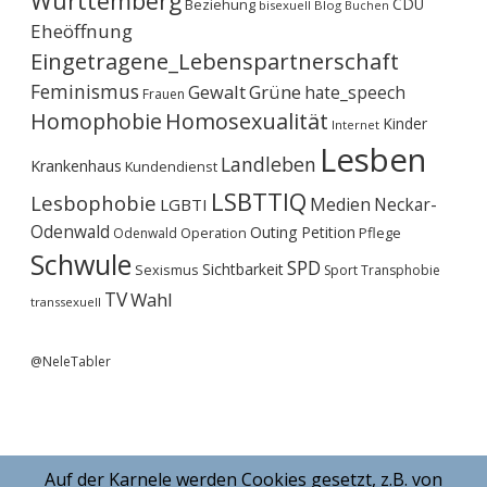
Württemberg
CDU
Beziehung
bisexuell
Blog
Buchen
Eheöffnung
Eingetragene_Lebenspartnerschaft
Feminismus
Gewalt
Grüne
hate_speech
Frauen
Homophobie
Homosexualität
Kinder
Internet
Lesben
Landleben
Krankenhaus
Kundendienst
LSBTTIQ
Lesbophobie
Medien
Neckar-
LGBTI
Odenwald
Outing
Petition
Operation
Pflege
Odenwald
Schwule
SPD
Sichtbarkeit
Sexismus
Sport
Transphobie
TV
Wahl
transsexuell
@NeleTabler
Auf der Karnele werden Cookies gesetzt, z.B. von