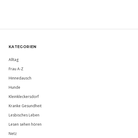
Sidebar
KATEGORIEN
Alltag
Frau A-Z
Hinnedausch
Hunde
Kleinkleckersdorf
Kranke Gesundheit
Lesbisches Leben
Lesen sehen hören
Netz