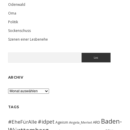
Odenwald
Oma
Politik
Sockenschuss
Szenen einer Lesbenehe
Suchen
ARCHIV
Archiv
TAGS
Baden-
#idpet
#EheFürAlle
Ageism
ARD
Angela_Merkel