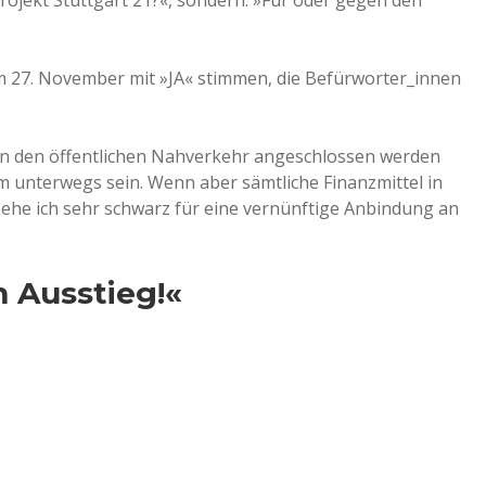
rojekt Stuttgart 21?«, sondern: »Für oder gegen den
 27. November mit »JA« stimmen, die Befürworter_innen
ch an den öffentlichen Nahverkehr angeschlossen werden
m unterwegs sein. Wenn aber sämtliche Finanzmittel in
sehe ich sehr schwarz für eine vernünftige Anbindung an
 Ausstieg!«