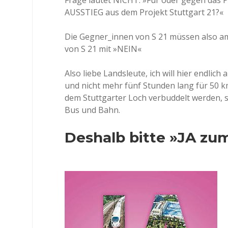
Frage lautet NICHT: »Für oder gegen das P
AUSSTIEG aus dem Projekt Stuttgart 21?«
Die Gegner_innen von S 21 müssen also am
von S 21 mit »NEIN«
Also liebe Landsleute, ich will hier endli
und nicht mehr fünf Stunden lang für 50 k
dem Stuttgarter Loch verbuddelt werden, 
Bus und Bahn.
Deshalb bitte »JA zum