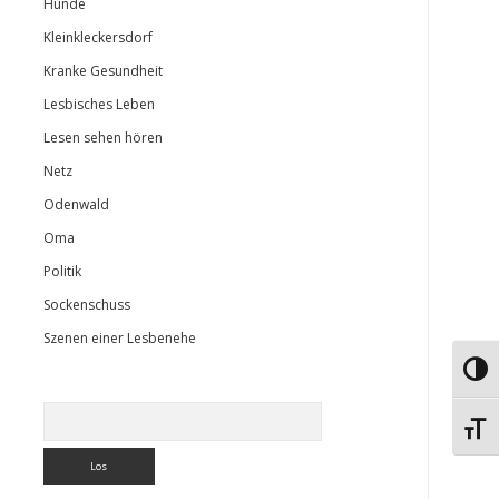
Hunde
Kleinkleckersdorf
Kranke Gesundheit
Lesbisches Leben
Lesen sehen hören
Netz
Odenwald
Oma
Politik
Sockenschuss
Szenen einer Lesbenehe
Umsch
Suchen
Schri