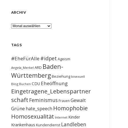
ARCHIV
Archiv
TAGS
#idpet
#EheFürAlle
Ageism
Baden-
ARD
Angela_Merkel
Württemberg
Beziehung
bisexuell
Eheöffnung
CDU
Blog
Buchen
Eingetragene_Lebenspartner
schaft
Feminismus
Gewalt
Frauen
Homophobie
Grüne
hate_speech
Homosexualität
Kinder
Internet
Landleben
Krankenhaus
Kundendienst