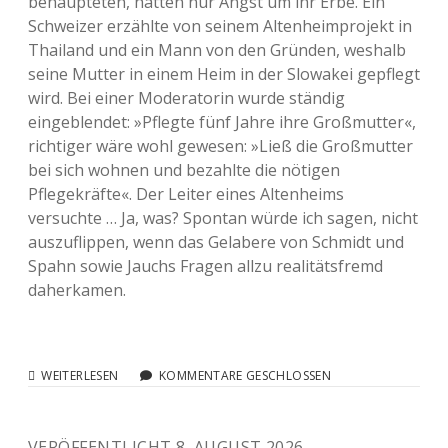
behaupteten, hätten nur Angst um ihr Erbe. Ein
Schweizer erzählte von seinem Altenheimprojekt in
Thailand und ein Mann von den Gründen, weshalb
seine Mutter in einem Heim in der Slowakei gepflegt
wird. Bei einer Moderatorin wurde ständig
eingeblendet: »Pflegte fünf Jahre ihre Großmutter«,
richtiger wäre wohl gewesen: »Ließ die Großmutter
bei sich wohnen und bezahlte die nötigen
Pflegekräfte«. Der Leiter eines Altenheims
versuchte … Ja, was? Spontan würde ich sagen, nicht
auszuflippen, wenn das Gelabere von Schmidt und
Spahn sowie Jauchs Fragen allzu realitätsfremd
daherkamen.
UPDATE:
WEITERLESEN
KOMMENTARE GESCHLOSSEN
BILLIGE
GEFRIERTRUHE
FÜR
VERÖFFENTLICHT 8. AUGUST 2026
OMA