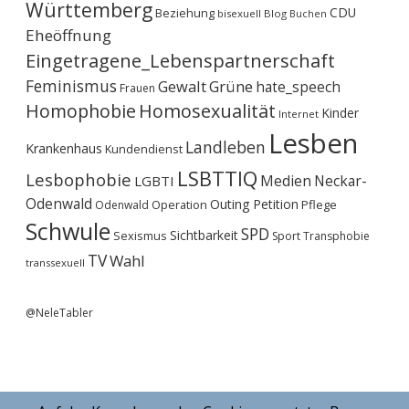
Württemberg
CDU
Beziehung
bisexuell
Blog
Buchen
Eheöffnung
Eingetragene_Lebenspartnerschaft
Feminismus
Gewalt
Grüne
hate_speech
Frauen
Homophobie
Homosexualität
Kinder
Internet
Lesben
Landleben
Krankenhaus
Kundendienst
LSBTTIQ
Lesbophobie
Medien
Neckar-
LGBTI
Odenwald
Outing
Petition
Operation
Pflege
Odenwald
Schwule
SPD
Sichtbarkeit
Sexismus
Sport
Transphobie
TV
Wahl
transsexuell
@NeleTabler