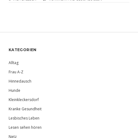
KOSTET
DER
TOD?
Sidebar
KATEGORIEN
Alltag
Frau A-Z
Hinnedausch
Hunde
Kleinkleckersdorf
Kranke Gesundheit
Lesbisches Leben
Lesen sehen hören
Netz