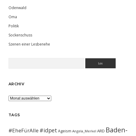
Odenwald
Oma
Politik
Sockenschuss
Szenen einer Lesbenehe
Suchen
ARCHIV
Archiv
TAGS
Baden-
#idpet
#EheFürAlle
Ageism
ARD
Angela_Merkel