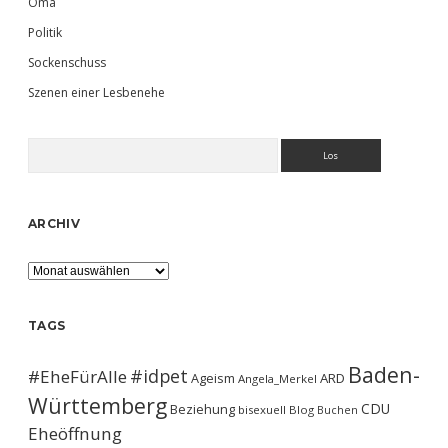
Oma
Politik
Sockenschuss
Szenen einer Lesbenehe
Suchen
ARCHIV
Archiv
TAGS
Baden-
#idpet
#EheFürAlle
Ageism
ARD
Angela_Merkel
Württemberg
CDU
Beziehung
bisexuell
Blog
Buchen
Eheöffnung