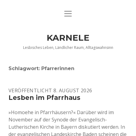
Menü
DATENSCHUTZERKLÄRUNG
öffnen
IMPRESSUM
KARNELE
INFO KARNELE
Lesbisches Leben, Ländlicher Raum, Alltagswahnsinn
KONTAKT
Schlagwort:
Pfarrerinnen
VERÖFFENTLICHT 8. AUGUST 2026
Lesben im Pfarrhaus
»Homoehe in Pfarrhäusern?« Darüber wird im
November auf der Synode der Evangelisch-
Lutherischen Kirche in Bayern diskutiert werden. In
der evangelischen Landeskirche Baden scheinen die