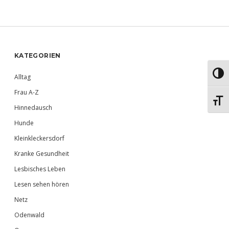
Sidebar
KATEGORIEN
Umsch
Alltag
Frau A-Z
Schri
Hinnedausch
Hunde
Kleinkleckersdorf
Kranke Gesundheit
Lesbisches Leben
Lesen sehen hören
Netz
Odenwald