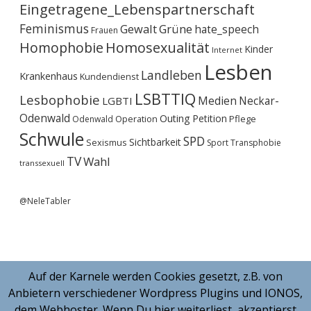
Eingetragene_Lebenspartnerschaft
Feminismus
Gewalt
Grüne
hate_speech
Frauen
Homophobie
Homosexualität
Kinder
Internet
Lesben
Landleben
Krankenhaus
Kundendienst
LSBTTIQ
Lesbophobie
Medien
Neckar-
LGBTI
Odenwald
Outing
Petition
Operation
Pflege
Odenwald
Schwule
SPD
Sichtbarkeit
Sexismus
Sport
Transphobie
TV
Wahl
transsexuell
@NeleTabler
Auf der Karnele werden Cookies gesetzt, z.B. von
Anbietern verschiedener Wordpress Plugins und IONOS,
dem Webhoster. Wenn Du hier weiterliest, akzeptierst