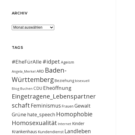
ARCHIV
Archiv
TAGS
#idpet
#EheFürAlle
Ageism
Baden-
ARD
Angela_Merkel
Württemberg
Beziehung
bisexuell
Eheöffnung
CDU
Blog
Buchen
Eingetragene_Lebenspartner
schaft
Feminismus
Gewalt
Frauen
Homophobie
Grüne
hate_speech
Homosexualität
Kinder
Internet
Landleben
Krankenhaus
Kundendienst