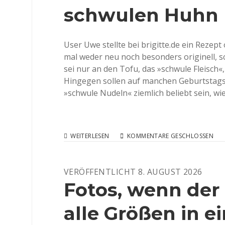
schwulen Huhn b
User Uwe stellte bei brigitte.de ein Rezep
mal weder neu noch besonders originell, s
sei nur an den Tofu, das »schwule Fleisch«
Hingegen sollen auf manchen Geburtstags
»schwule Nudeln« ziemlich beliebt sein, wi
KOMMENTAR
WEITERLESEN
KOMMENTARE GESCHLOSSEN
EINER
TWITTERTUSSI
ZUM
VERÖFFENTLICHT 8. AUGUST 2026
SCHWULEN
HUHN
Fotos, wenn der
BEI
BRIGITTE.DE
alle Größen in e