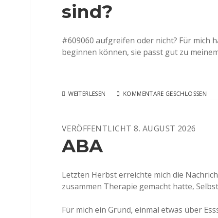
sind?
#609060 aufgreifen oder nicht? Für mich h
beginnen können, sie passt gut zu meinem
FOTOS,
WEITERLESEN
KOMMENTARE GESCHLOSSEN
WENN
DER
MASCARA
VERÖFFENTLICHT 8. AUGUST 2026
ZERLÄUFT
UND
ABA
ALLE
GRÖSSEN I
N E
INEM O
Letzten Herbst erreichte mich die Nachricht
UTFIT V
zusammen Therapie gemacht hatte, Selbst
EREINT S
IND?
Für mich ein Grund, einmal etwas über E