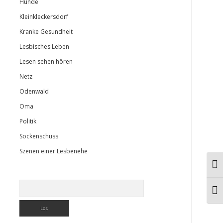
Hunde
Kleinkleckersdorf
Kranke Gesundheit
Lesbisches Leben
Lesen sehen hören
Netz
Odenwald
Oma
Politik
Sockenschuss
Szenen einer Lesbenehe
Ums
Suchen
Schr