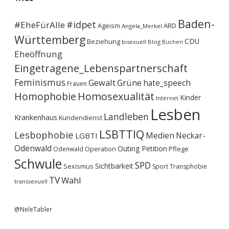
Baden-
#idpet
#EheFürAlle
Ageism
ARD
Angela_Merkel
Württemberg
CDU
Beziehung
bisexuell
Blog
Buchen
Eheöffnung
Eingetragene_Lebenspartnerschaft
Feminismus
Gewalt
Grüne
hate_speech
Frauen
Homophobie
Homosexualität
Kinder
Internet
Lesben
Landleben
Krankenhaus
Kundendienst
LSBTTIQ
Lesbophobie
Medien
Neckar-
LGBTI
Odenwald
Outing
Petition
Operation
Pflege
Odenwald
Schwule
SPD
Sichtbarkeit
Sexismus
Sport
Transphobie
TV
Wahl
transsexuell
@NeleTabler