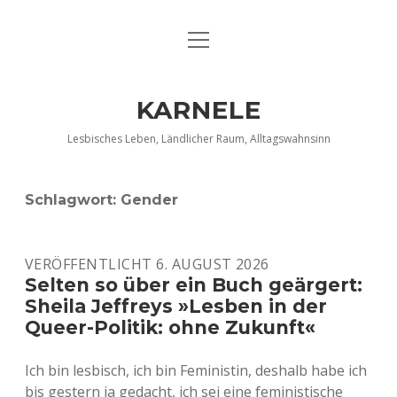
Menü
DATENSCHUTZERKLÄRUNG
öffnen
IMPRESSUM
KARNELE
INFO KARNELE
Lesbisches Leben, Ländlicher Raum, Alltagswahnsinn
KONTAKT
Schlagwort:
Gender
VERÖFFENTLICHT 6. AUGUST 2026
Selten so über ein Buch geärgert:
Sheila Jeffreys »Lesben in der
Queer-Politik: ohne Zukunft«
Ich bin lesbisch, ich bin Feministin, deshalb habe ich
bis gestern ja gedacht, ich sei eine feministische