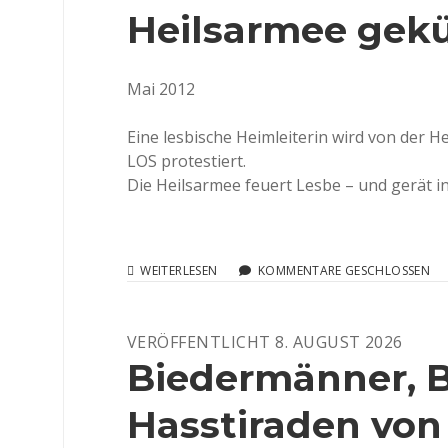
Heilsarmee gekü
Mai 2012
Eine lesbische Heimleiterin wird von der 
LOS protestiert.
Die Heilsarmee feuert Lesbe – und gerät in 
WENN
WEITERLESEN
KOMMENTARE GESCHLOSSEN
EINER
LESBE
VON
VERÖFFENTLICHT 8. AUGUST 2026
DER
SINGENDEN
Biedermänner, B
HEILSARMEE
GEKÜNDIGT
Hasstiraden von
WIRD
…