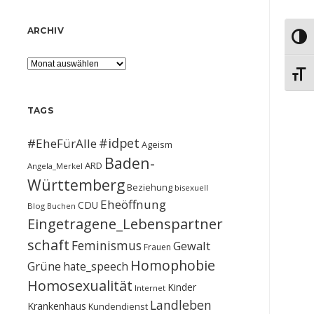
ARCHIV
Umsch
Archiv
Schri
TAGS
#idpet
#EheFürAlle
Ageism
Baden-
ARD
Angela_Merkel
Württemberg
Beziehung
bisexuell
Eheöffnung
CDU
Blog
Buchen
Eingetragene_Lebenspartner
schaft
Feminismus
Gewalt
Frauen
Homophobie
Grüne
hate_speech
Homosexualität
Kinder
Internet
Landleben
Krankenhaus
Kundendienst