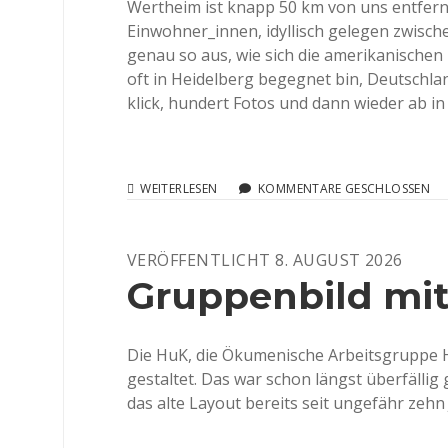
Wertheim ist knapp 50 km von uns entfernt
Einwohner_innen, idyllisch gelegen zwisch
genau so aus, wie sich die amerikanischen
oft in Heidelberg begegnet bin, Deutschlan
klick, hundert Fotos und dann wieder ab in
CHRISTLICHE
WEITERLESEN
KOMMENTARE GESCHLOSSEN
UND
MUSLIMISCHE
MÄNNER
VERÖFFENTLICHT 8. AUGUST 2026
UNTER
SICH
Gruppenbild mi
Die HuK, die Ökumenische Arbeitsgruppe H
gestaltet. Das war schon längst überfällig 
das alte Layout bereits seit ungefähr zehn 