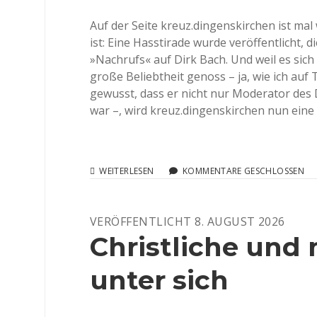
Auf der Seite kreuz.dingenskirchen ist mal 
ist: Eine Hasstirade wurde veröffentlicht, 
»Nachrufs« auf Dirk Bach. Und weil es sic
große Beliebtheit genoss – ja, wie ich auf
gewusst, dass er nicht nur Moderator de
war –, wird kreuz.dingenskirchen nun eine
BIEDERMÄNNER,
WEITERLESEN
KOMMENTARE GESCHLOSSEN
BIEDERFRAUEN
UND
DIE
VERÖFFENTLICHT 8. AUGUST 2026
HASSTIRADEN
VON
Christliche und
KREUZ.DINGENSKIRCHEN
unter sich