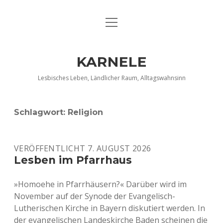
Menü
DATENSCHUTZERKLÄRUNG
öffnen
IMPRESSUM
KARNELE
INFO KARNELE
Lesbisches Leben, Ländlicher Raum, Alltagswahnsinn
KONTAKT
Schlagwort:
Religion
VERÖFFENTLICHT 7. AUGUST 2026
Lesben im Pfarrhaus
»Homoehe in Pfarrhäusern?« Darüber wird im
November auf der Synode der Evangelisch-
Lutherischen Kirche in Bayern diskutiert werden. In
der evangelischen Landeskirche Baden scheinen die