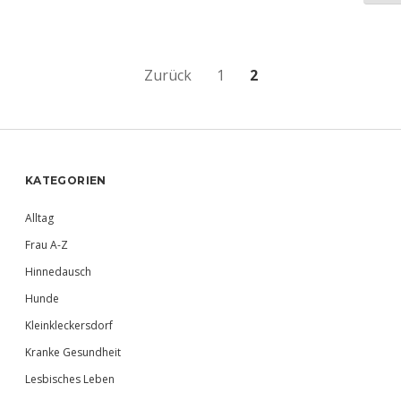
Beitragsnavigation
Zurück
1
2
Sidebar
KATEGORIEN
Alltag
Frau A-Z
Hinnedausch
Hunde
Kleinkleckersdorf
Kranke Gesundheit
Lesbisches Leben