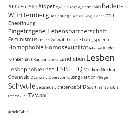
Baden-
#idpet
#EheFürAlle
Ageism
ARD
Angela_Merkel
Württemberg
CDU
Beziehung
bisexuell
Blog
Buchen
Eheöffnung
Eingetragene_Lebenspartnerschaft
Feminismus
Gewalt
Grüne
hate_speech
Frauen
Homophobie
Homosexualität
Kinder
Internet
Lesben
Landleben
Krankenhaus
Kundendienst
LSBTTIQ
Lesbophobie
Medien
Neckar-
LGBTI
Odenwald
Outing
Petition
Operation
Pflege
Odenwald
Schwule
SPD
Sichtbarkeit
Sexismus
Sport
Transphobie
TV
Wahl
transsexuell
@NeleTabler