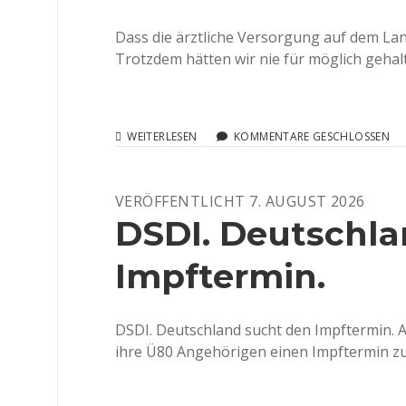
Dass die ärztliche Versorgung auf dem Lan
Trotzdem hätten wir nie für möglich gehalt
HERR
WEITERLESEN
KOMMENTARE GESCHLOSSEN
ZWEIUNDNEUNZIG,
CORONA
UND
VERÖFFENTLICHT 7. AUGUST 2026
EIN
KRANKENHAUS
DSDI. Deutschla
IM
ODENWALD
Impftermin.
DSDI. Deutschland sucht den Impftermin. Al
ihre Ü80 Angehörigen einen Impftermin zu 