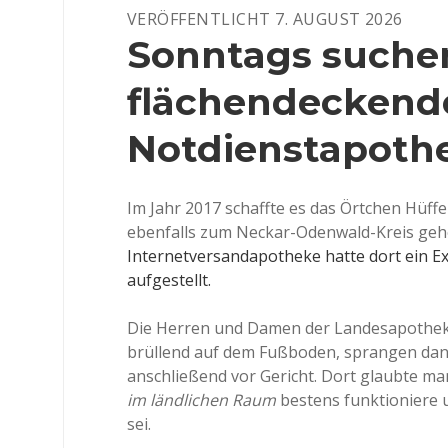
EINGEDAMPFTE
VERÖFFENTLICHT 7. AUGUST 2026
PUDELMÜTZEN
MIT
Sonntags suchen
SCHULSCHLIESSUNGEN I
N C
flächendeckend
ORONAZEITEN Z
U T
UN H
Notdienstapoth
ABEN.
Im Jahr 2017 schaffte es das Örtchen Hüff
ebenfalls zum Neckar-Odenwald-Kreis geh
Internetversandapotheke hatte dort ein 
aufgestellt.
Die Herren und Damen der Landesapothek
brüllend auf dem Fußboden, sprangen dan
anschließend vor Gericht. Dort glaubte ma
im ländlichen Raum
bestens funktioniere 
sei.