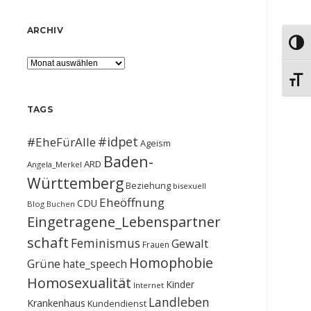
ARCHIV
Umsch
Archiv
Schri
TAGS
#idpet
#EheFürAlle
Ageism
Baden-
ARD
Angela_Merkel
Württemberg
Beziehung
bisexuell
Eheöffnung
CDU
Blog
Buchen
Eingetragene_Lebenspartner
schaft
Feminismus
Gewalt
Frauen
Homophobie
Grüne
hate_speech
Homosexualität
Kinder
Internet
Landleben
Krankenhaus
Kundendienst