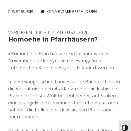
AMTLICHE
WEITERLESEN
KOMMENTARE GESCHLOSSEN
LEBENSPARTNERSCHAFT
ALIAS
HOMOEHE
VERÖFFENTLICHT 7. AUGUST 2026
Homoehe in Pfarrhäusern?
»Homoehe in Pfarrhäusern?« Darüber wird im
November auf der Synode der Evangelisch-
Lutherischen Kirche in Bayern diskutiert werden.
In der evangelischen Landeskirche Baden scheinen
die Verhältnisse bereits klar zu sein. Die lesbische
Pfarrerin Christa Wolf betreut derzeit auf Sizilien
eine evangelische Gemeinde. Ihre Lebenspartnerin
hat dort die Rolle einer »klassischen Pfarrfrau«
übernommen.
Umsch
Doch was in Italien funktioniert, wird nach ihrer