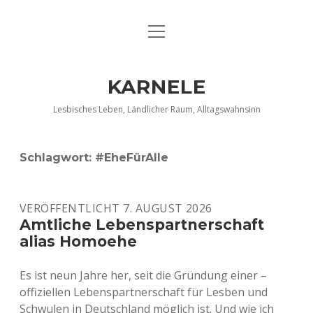
Menü
DATENSCHUTZERKLÄRUNG
öffnen
IMPRESSUM
KARNELE
INFO KARNELE
Lesbisches Leben, Ländlicher Raum, Alltagswahnsinn
KONTAKT
Schlagwort:
#EheFürAlle
VERÖFFENTLICHT 7. AUGUST 2026
Amtliche Lebenspartnerschaft
alias Homoehe
Es ist neun Jahre her, seit die Gründung einer –
offiziellen Lebenspartnerschaft für Lesben und
Schwulen in Deutschland möglich ist. Und wie ich