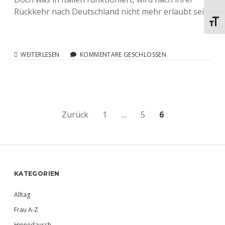
Rückkehr nach Deutschland nicht mehr erlaubt sein.
Schri
HOMOEHE
WEITERLESEN
KOMMENTARE GESCHLOSSEN
IN
PFARRHÄUSERN?
Beitragsnavigation
Zurück
1
…
5
6
Sidebar
KATEGORIEN
Alltag
Frau A-Z
Hinnedausch