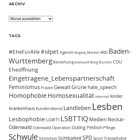
ARCHIV
Archiv
TAGS
Baden-
#idpet
#EheFürAlle
Ageism
ARD
Angela_Merkel
Württemberg
CDU
Beziehung
bisexuell
Blog
Buchen
Eheöffnung
Eingetragene_Lebenspartnerschaft
Feminismus
Gewalt
Grüne
hate_speech
Frauen
Homophobie
Homosexualität
Kinder
Internet
Lesben
Landleben
Krankenhaus
Kundendienst
LSBTTIQ
Lesbophobie
Medien
Neckar-
LGBTI
Odenwald
Outing
Petition
Operation
Pflege
Odenwald
Schwule
SPD
Sichtbarkeit
Sexismus
Sport
Transphobie