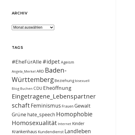
ARCHIV
Archiv
TAGS
#idpet
#EheFürAlle
Ageism
Baden-
ARD
Angela_Merkel
Württemberg
Beziehung
bisexuell
Eheöffnung
CDU
Blog
Buchen
Eingetragene_Lebenspartner
schaft
Feminismus
Gewalt
Frauen
Homophobie
Grüne
hate_speech
Homosexualität
Kinder
Internet
Landleben
Krankenhaus
Kundendienst