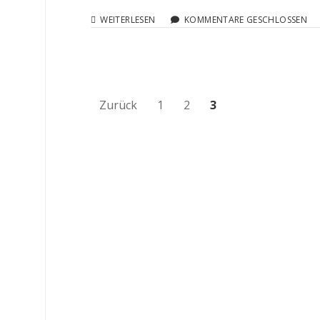
STOIBISCH
WEITERLESEN
KOMMENTARE GESCHLOSSEN
IN
HINNEDAUSCH,
TEIL
3
Beitragsnavigation
Zurück
1
2
3