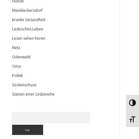
Hunde
Kleinkleckersdorf
Kranke Gesundheit
Lesbisches Leben
Lesen sehen hören
Netz
Odenwald
Oma
Politik
Sockenschuss
Szenen einer Lesbenehe
Umsch
Suchen
Schri