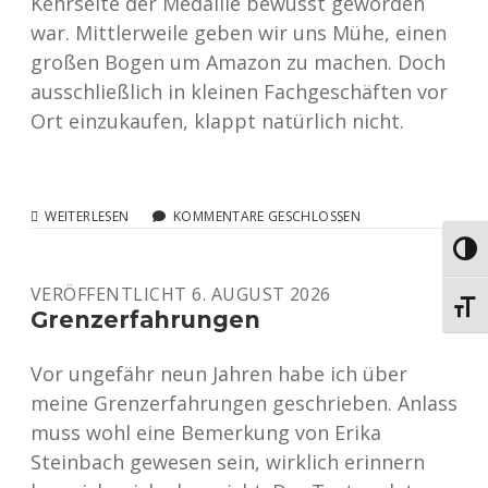
Kehrseite der Medaille bewusst geworden
war. Mittlerweile geben wir uns Mühe, einen
großen Bogen um Amazon zu machen. Doch
ausschließlich in kleinen Fachgeschäften vor
Ort einzukaufen, klappt natürlich nicht.
ELEKTROGROSSGERÄTE F
WEITERLESEN
KOMMENTARE GESCHLOSSEN
ÜR L
Umsch
ANDEIER
VERÖFFENTLICHT 6. AUGUST 2026
Schri
Grenzerfahrungen
Vor ungefähr neun Jahren habe ich über
meine Grenzerfahrungen geschrieben. Anlass
muss wohl eine Bemerkung von Erika
Steinbach gewesen sein, wirklich erinnern