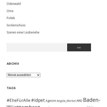
Odenwald
Oma
Politik
Sockenschuss
Szenen einer Lesbenehe
Suchen
ARCHIV
Archiv
TAGS
Baden-
#idpet
#EheFürAlle
Ageism
ARD
Angela_Merkel