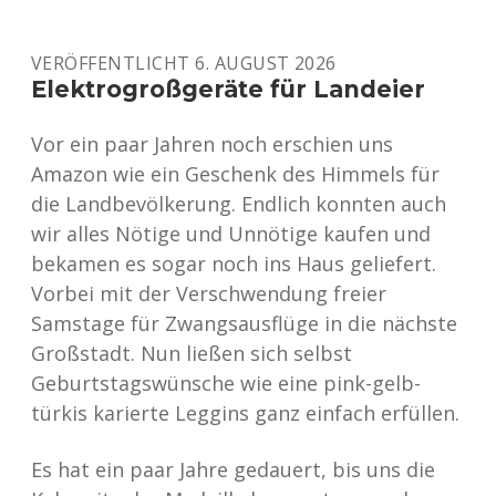
»NAZI-
ERA
ABORTION
VERÖFFENTLICHT 6. AUGUST 2026
LAW«
UND
Elektrogroßgeräte für Landeier
DIE
SPD
Vor ein paar Jahren noch erschien uns
Amazon wie ein Geschenk des Himmels für
die Landbevölkerung. Endlich konnten auch
wir alles Nötige und Unnötige kaufen und
bekamen es sogar noch ins Haus geliefert.
Vorbei mit der Verschwendung freier
Samstage für Zwangsausflüge in die nächste
Großstadt. Nun ließen sich selbst
Geburtstagswünsche wie eine pink-gelb-
türkis karierte Leggins ganz einfach erfüllen.
Es hat ein paar Jahre gedauert, bis uns die