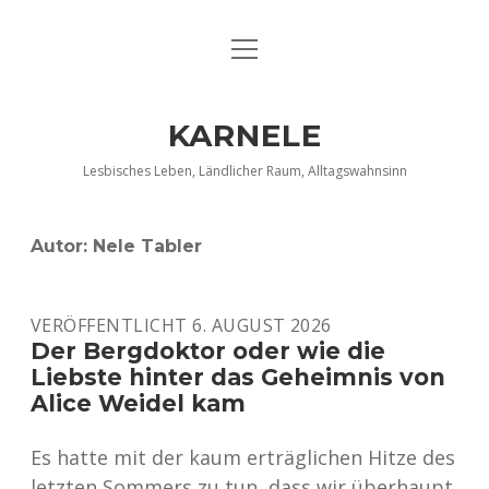
Menü
DATENSCHUTZERKLÄRUNG
öffnen
IMPRESSUM
KARNELE
INFO KARNELE
Lesbisches Leben, Ländlicher Raum, Alltagswahnsinn
KONTAKT
Autor:
Nele Tabler
VERÖFFENTLICHT 6. AUGUST 2026
Der Bergdoktor oder wie die
Liebste hinter das Geheimnis von
Alice Weidel kam
Es hatte mit der kaum erträglichen Hitze des
letzten Sommers zu tun, dass wir überhaupt