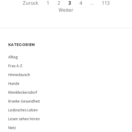
Beitragsnavigation
Zurück
1
2
3
4
…
113
Weiter
Sidebar
KATEGORIEN
Alltag
Frau A-Z
Hinnedausch
Hunde
Kleinkleckersdorf
Kranke Gesundheit
Lesbisches Leben
Lesen sehen hören
Netz