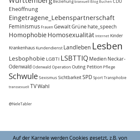
Württemberg
CDU
Beziehung
bisexuell
Blog
Buchen
Eheöffnung
Eingetragene_Lebenspartnerschaft
Feminismus
Gewalt
Grüne
hate_speech
Frauen
Homophobie
Homosexualität
Kinder
Internet
Lesben
Landleben
Krankenhaus
Kundendienst
LSBTTIQ
Lesbophobie
Medien
Neckar-
LGBTI
Odenwald
Outing
Petition
Operation
Pflege
Odenwald
Schwule
SPD
Sichtbarkeit
Sexismus
Sport
Transphobie
TV
Wahl
transsexuell
@NeleTabler
Auf der Karnele werden Cookies gesetzt, z.B. von