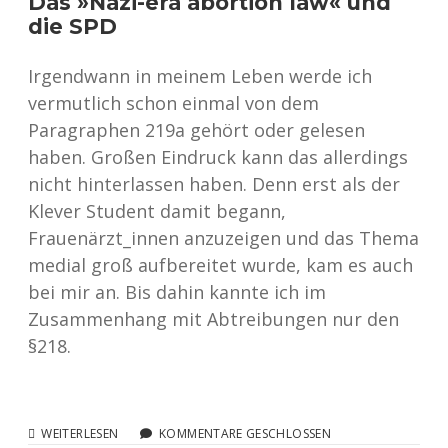
Das »Nazi-era abortion law« und
HINTER
die SPD
DAS
GEHEIMNIS
VON
Irgendwann in meinem Leben werde ich
ALICE
vermutlich schon einmal von dem
WEIDEL
KAM
Paragraphen 219a gehört oder gelesen
haben. Großen Eindruck kann das allerdings
nicht hinterlassen haben. Denn erst als der
Klever Student damit begann,
Frauenärzt_innen anzuzeigen und das Thema
medial groß aufbereitet wurde, kam es auch
bei mir an. Bis dahin kannte ich im
Zusammenhang mit Abtreibungen nur den
§218.
DAS
WEITERLESEN
KOMMENTARE GESCHLOSSEN