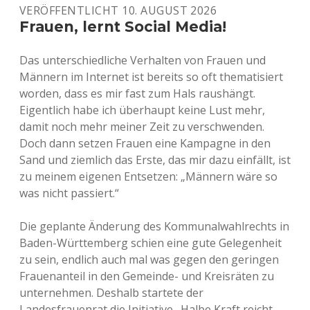
VERÖFFENTLICHT 10. AUGUST 2026
FRAUEN
UND
Frauen, lernt Social Media!
DER
VERGEWALTIGER
Das unterschiedliche Verhalten von Frauen und
Männern im Internet ist bereits so oft thematisiert
worden, dass es mir fast zum Hals raushängt.
Eigentlich habe ich überhaupt keine Lust mehr,
damit noch mehr meiner Zeit zu verschwenden.
Doch dann setzen Frauen eine Kampagne in den
Sand und ziemlich das Erste, das mir dazu einfällt, ist
zu meinem eigenen Entsetzen: „Männern wäre so
was nicht passiert.“
Die geplante Änderung des Kommunalwahlrechts in
Baden-Württemberg schien eine gute Gelegenheit
zu sein, endlich auch mal was gegen den geringen
Frauenanteil in den Gemeinde- und Kreisräten zu
unternehmen. Deshalb startete der
Landesfrauenrat die Initiative „Halbe Kraft reicht