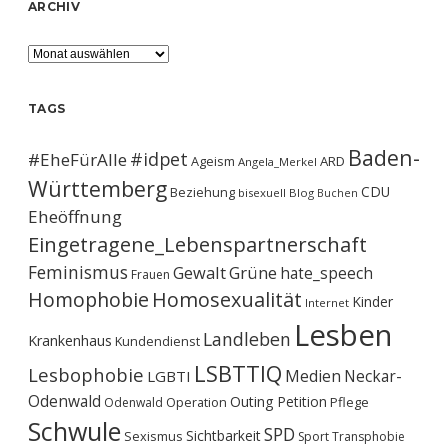
ARCHIV
Archiv
TAGS
Baden-
#idpet
#EheFürAlle
Ageism
ARD
Angela_Merkel
Württemberg
CDU
Beziehung
bisexuell
Blog
Buchen
Eheöffnung
Eingetragene_Lebenspartnerschaft
Feminismus
Gewalt
Grüne
hate_speech
Frauen
Homophobie
Homosexualität
Kinder
Internet
Lesben
Landleben
Krankenhaus
Kundendienst
LSBTTIQ
Lesbophobie
Medien
Neckar-
LGBTI
Odenwald
Outing
Petition
Operation
Pflege
Odenwald
Schwule
SPD
Sichtbarkeit
Sexismus
Sport
Transphobie