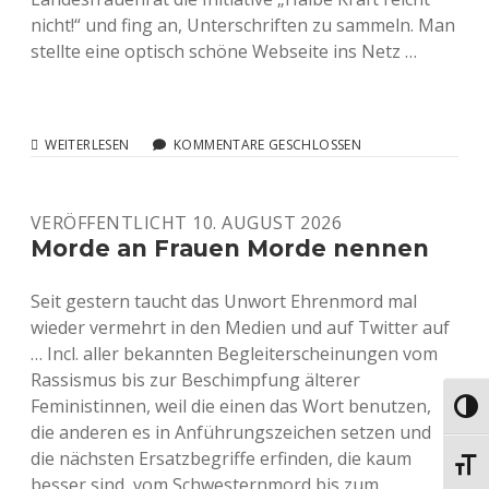
nicht!“ und fing an, Unterschriften zu sammeln. Man
stellte eine optisch schöne Webseite ins Netz …
FRAUEN,
WEITERLESEN
KOMMENTARE GESCHLOSSEN
LERNT
SOCIAL
MEDIA!
VERÖFFENTLICHT 10. AUGUST 2026
Morde an Frauen Morde nennen
Seit gestern taucht das Unwort Ehrenmord mal
wieder vermehrt in den Medien und auf Twitter auf
… Incl. aller bekannten Begleiterscheinungen vom
Rassismus bis zur Beschimpfung älterer
Feministinnen, weil die einen das Wort benutzen,
Umsch
die anderen es in Anführungszeichen setzen und
die nächsten Ersatzbegriffe erfinden, die kaum
Schri
besser sind, vom Schwesternmord bis zum